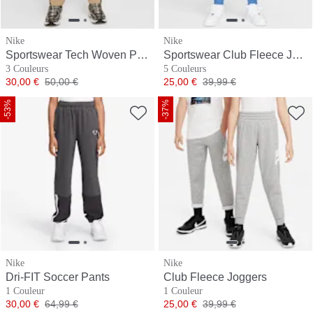
Nike
Nike
Sportswear Tech Woven Pants
Sportswear Club Fleece Joggers
3 Couleurs
5 Couleurs
Prix
Prix original
Prix
Prix original
30,00 €
50,00 €
25,00 €
39,99 €
-53%
-37%
Nike
Nike
Dri-FIT Soccer Pants
Club Fleece Joggers
1 Couleur
1 Couleur
Prix
Prix original
Prix
Prix original
30,00 €
64,99 €
25,00 €
39,99 €