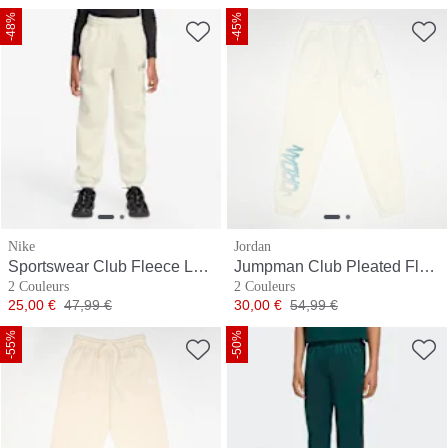
-48%
-45%
Nike
Jordan
Sportswear Club Fleece Loose Graphic Pant
Jumpman Club Pleated Fleece Pants
2 Couleurs
2 Couleurs
Prix
Prix original
Prix
Prix original
25,00 €
47,99 €
30,00 €
54,99 €
-55%
-50%