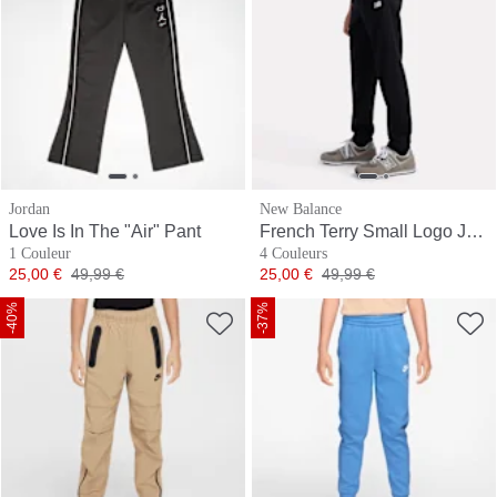
Jordan
New Balance
Love Is In The "Air" Pant
French Terry Small Logo Jogger
1 Couleur
4 Couleurs
Prix
Prix original
Prix
Prix original
25,00 €
49,99 €
25,00 €
49,99 €
-40%
-37%