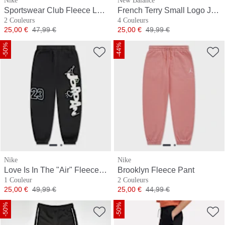
Nike
New Balance
Sportswear Club Fleece Loose Graphic Pant
French Terry Small Logo Jogger
2 Couleurs
4 Couleurs
Prix
Prix original
Prix
Prix original
25,00 €
47,99 €
25,00 €
49,99 €
-50%
-44%
Nike
Nike
Love Is In The "Air" Fleece Pant
Brooklyn Fleece Pant
1 Couleur
2 Couleurs
Prix
Prix original
Prix
Prix original
25,00 €
49,99 €
25,00 €
44,99 €
-50%
-50%