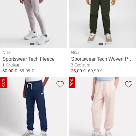
Nike
Nike
Sportswear Tech Fleece
Sportswear Tech Woven Pant
1 Couleur
3 Couleurs
Prix
Prix original
Prix
Prix original
30,00 €
69,99 €
25,00 €
69,99 €
-50%
-70%