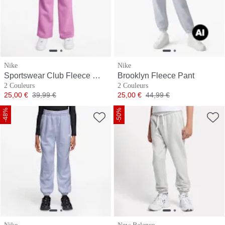
Nike
Nike
Sportswear Club Fleece Wide-Leg Low Brand Read Pant
Brooklyn Fleece Pant
2 Couleurs
2 Couleurs
Prix
Prix original
Prix
Prix original
25,00 €
39,99 €
25,00 €
44,99 €
-48%
-50%