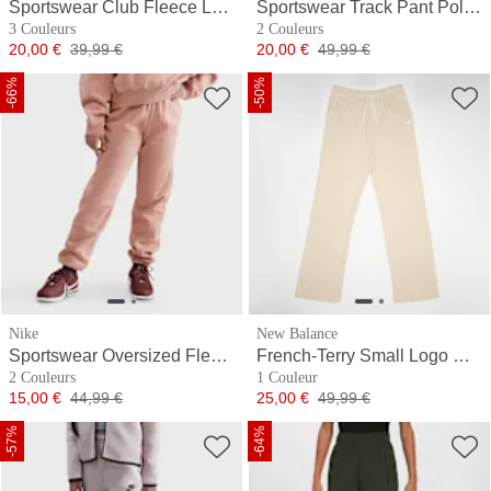
Sportswear Club Fleece Loose Pant
Sportswear Track Pant Poly Knit
3 Couleurs
2 Couleurs
Prix
Prix original
Prix
Prix original
20,00 €
39,99 €
20,00 €
49,99 €
-66%
-50%
Nike
New Balance
Sportswear Oversized Fleece Pants
French-Terry Small Logo Wide Leg Jogger
2 Couleurs
1 Couleur
Prix
Prix original
Prix
Prix original
15,00 €
44,99 €
25,00 €
49,99 €
-57%
-64%