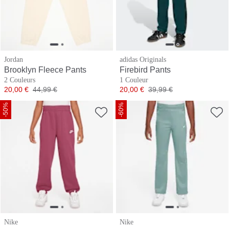
Jordan
adidas Originals
Brooklyn Fleece Pants
Firebird Pants
2 Couleurs
1 Couleur
Prix
Prix original
Prix
Prix original
20,00 €
44,99 €
20,00 €
39,99 €
-50%
-60%
Nike
Nike