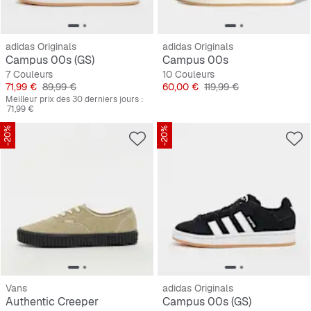
adidas Originals
adidas Originals
Campus 00s (GS)
Campus 00s
7 Couleurs
10 Couleurs
Prix
Prix original
Prix
Prix original
71,99 €
89,99 €
60,00 €
119,99 €
Meilleur prix des 30 derniers jours :
71,99 €
-20%
-20%
Vans
adidas Originals
Authentic Creeper
Campus 00s (GS)