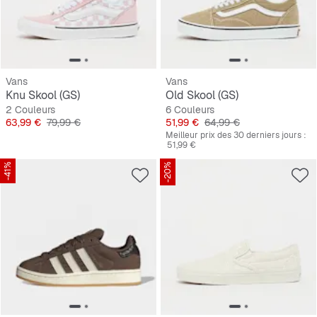
Vans
Vans
Knu Skool (GS)
Old Skool (GS)
2 Couleurs
6 Couleurs
Prix
Prix original
Prix
Prix original
63,99 €
79,99 €
51,99 €
64,99 €
Meilleur prix des 30 derniers jours :
51,99 €
-41%
-20%