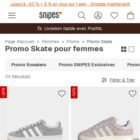
Jusqu’à -20 % + 5 % en plus sur l’app - Shoppe maintenant!
Livraison rapide avec PostNL
Page d'accueil
Femmes
Promo
Promo Skate
Promo Skate pour femmes
Promo Sneakers
Promo SNIPES Exclusives
Promo
33 Résultats
Filtrer & Trier
-20%
-50%