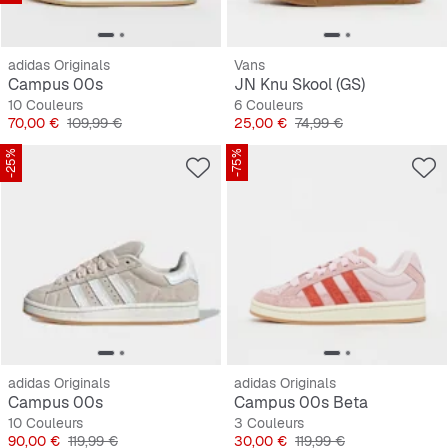
adidas Originals
Vans
Campus 00s
JN Knu Skool (GS)
10 Couleurs
6 Couleurs
Prix
Prix original
Prix
Prix original
70,00 €
109,99 €
25,00 €
74,99 €
-25%
-75%
adidas Originals
adidas Originals
Campus 00s
Campus 00s Beta
10 Couleurs
3 Couleurs
Prix
Prix original
Prix
Prix original
90,00 €
119,99 €
30,00 €
119,99 €