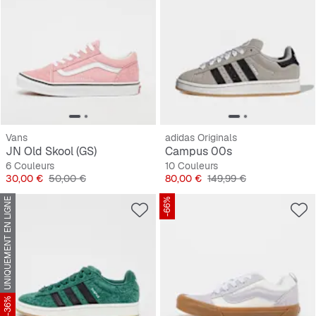
Vans
adidas Originals
JN Old Skool (GS)
Campus 00s
6 Couleurs
10 Couleurs
Prix
Prix original
Prix
Prix original
30,00 €
50,00 €
80,00 €
149,99 €
UNIQUEMENT EN LIGNE
-66%
-36%