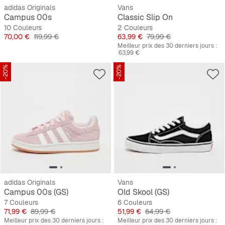
adidas Originals
Vans
Campus 00s
Classic Slip On
10 Couleurs
2 Couleurs
Prix
Prix original
Prix
Prix original
70,00 €
119,99 €
63,99 €
79,99 €
Meilleur prix des 30 derniers jours :
63,99 €
-20%
-20%
adidas Originals
Vans
Campus 00s (GS)
Old Skool (GS)
7 Couleurs
6 Couleurs
Prix
Prix original
Prix
Prix original
71,99 €
89,99 €
51,99 €
64,99 €
Meilleur prix des 30 derniers jours :
Meilleur prix des 30 derniers jours :