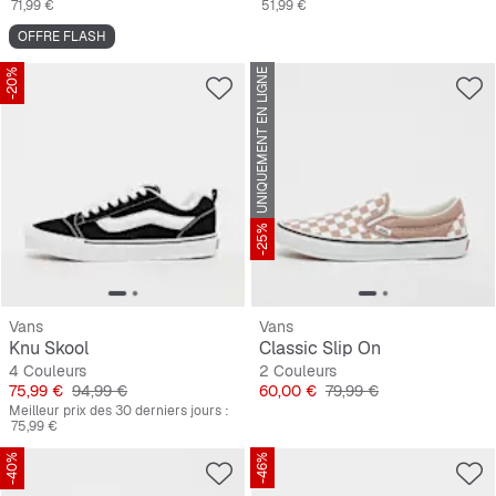
71,99 €
51,99 €
OFFRE FLASH
-20%
UNIQUEMENT EN LIGNE
-25%
Vans
Vans
Knu Skool
Classic Slip On
4 Couleurs
2 Couleurs
Prix
Prix original
Prix
Prix original
75,99 €
94,99 €
60,00 €
79,99 €
Meilleur prix des 30 derniers jours :
75,99 €
-40%
-46%