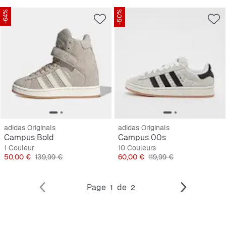
-64%
-50%
adidas Originals
adidas Originals
Campus Bold
Campus 00s
1 Couleur
10 Couleurs
Prix
Prix original
Prix
Prix original
50,00 €
139,99 €
60,00 €
119,99 €
Page
de
1
2