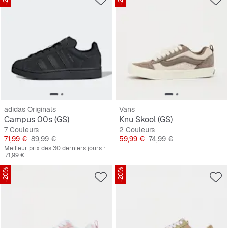
adidas Originals
Vans
Campus 00s (GS)
Knu Skool (GS)
7 Couleurs
2 Couleurs
Prix
Prix original
Prix
Prix original
71,99 €
89,99 €
59,99 €
74,99 €
Meilleur prix des 30 derniers jours :
71,99 €
-20%
-20%