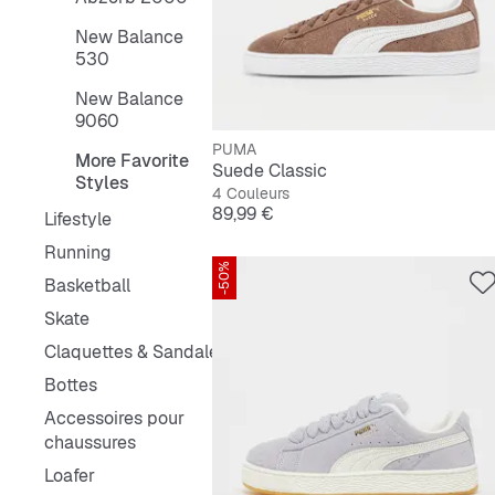
New Balance
530
New Balance
9060
PUMA
More Favorite
Suede Classic
Styles
4 Couleurs
Prix
89,99 €
Lifestyle
Running
-50%
Basketball
Skate
Claquettes & Sandales
Bottes
Accessoires pour
chaussures
Loafer