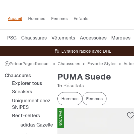
Accueil
Hommes
Femmes
Enfants
PSG
Chaussures
Vêtements
Accessoires
Marques
Livraison rapide avec DHL
Retour
Page d'accueil
Chaussures
Favorite Styles
Autre
PUMA Suede
Chaussures
Explorer tous
15 Résultats
Sneakers
Hommes
Femmes
Uniquement chez
SNIPES
NOUVEAU
Best-sellers
adidas Gazelle