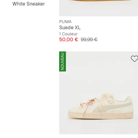
White Sneaker
PUMA
Suede XL
1 Couleur
Prix
Prix original
50,00 €
99,99 €
NOUVEAU