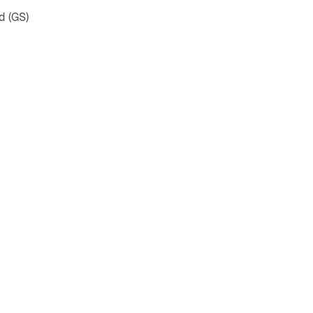
d (GS)
ginal