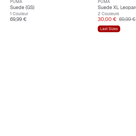
PUMA
PUMA
Suede (GS)
Suede XL Leopar
1 Couleur
2 Couleurs
Prix
Prix
Prix ori
69,99 €
30,00 €
69,99 €
Last Sizes