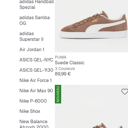
adidas Handball
Spezial
adidas Samba
OG
adidas
Superstar II
Air Jordan 1
PUMA
ASICS GEL-NYC
Suede Classic
3 Couleurs
ASICS GEL-1130
Prix
89,99 €
Nike Air Force 1
NOUVEAU
Nike Air Max 90
Nike P-6000
Nike Shox
New Balance
Abzorb 2000