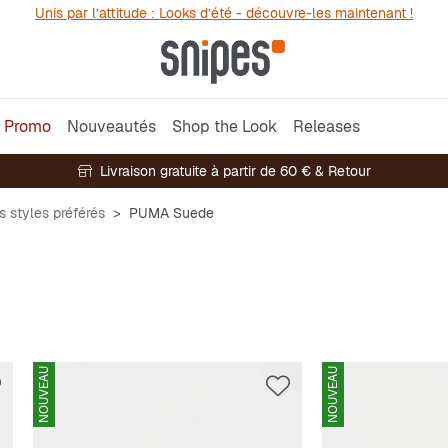
Unis par l’attitude : Looks d’été - découvre-les maintenant !
Promo
Nouveautés
Shop the Look
Releases
Livraison gratuite à partir de 60 € & Retour
s styles préférés
PUMA Suede
NOUVEAU
NOUVEAU