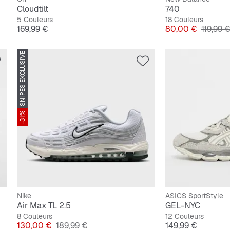
Cloudtilt
740
5 Couleurs
18 Couleurs
Prix
Prix
Prix ori
169,99 €
80,00 €
119,99 
SNIPES EXCLUSIVE
-31%
Nike
ASICS SportStyle
Air Max TL 2.5
GEL-NYC
8 Couleurs
12 Couleurs
Prix
Prix original
Prix
130,00 €
189,99 €
149,99 €