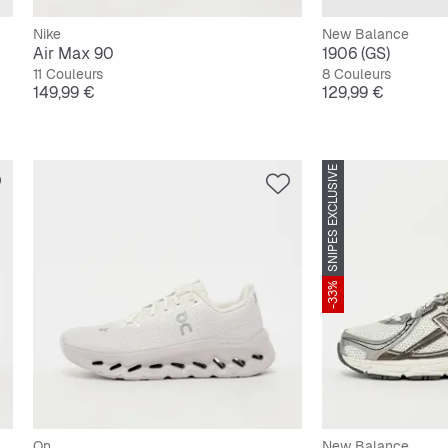
Nike
New Balance
Air Max 90
1906 (GS)
11 Couleurs
8 Couleurs
Prix
Prix
149,99 €
129,99 €
SNIPES EXCLUSIVE
-33%
On
New Balance