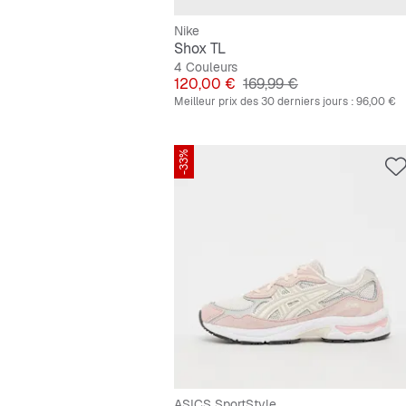
Nike
Shox TL
4 Couleurs
Prix
Prix original
120,00 €
169,99 €
Meilleur prix des 30 derniers jours :
96,00 €
-33%
ASICS SportStyle