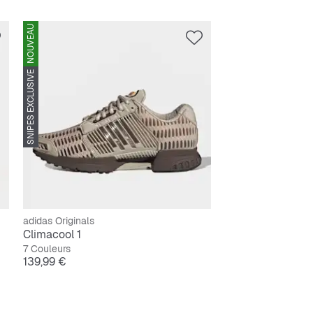
NOUVEAU
SNIPES EXCLUSIVE
adidas Originals
Climacool 1
7 Couleurs
Prix
139,99 €