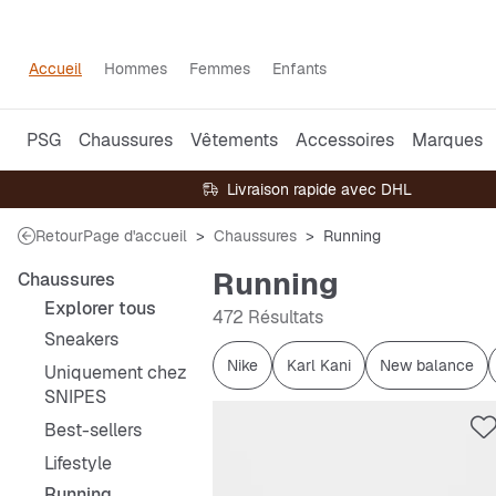
Accueil
Hommes
Femmes
Enfants
PSG
Chaussures
Vêtements
Accessoires
Marques
Livraison rapide avec DHL
Retour
Page d'accueil
Chaussures
Running
Running
Chaussures
Explorer tous
472 Résultats
Sneakers
Nike
Karl Kani
New balance
Uniquement chez
SNIPES
Best-sellers
Lifestyle
Running