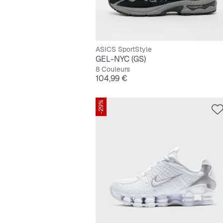
ASICS SportStyle
GEL-NYC (GS)
8 Couleurs
Prix
104,99 €
-29%