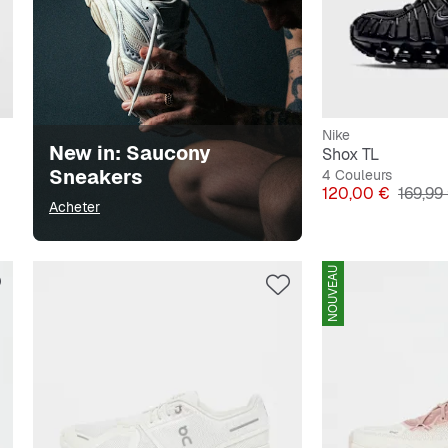
Nike
New in: Saucony
Shox TL
Sneakers
4 Couleurs
Prix
Prix or
120,00 €
169,99
Acheter
NOUVEAU