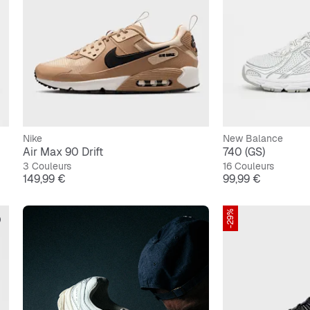
Nike
New Balance
Air Max 90 Drift
740 (GS)
3 Couleurs
16 Couleurs
Prix
Prix
149,99 €
99,99 €
-29%