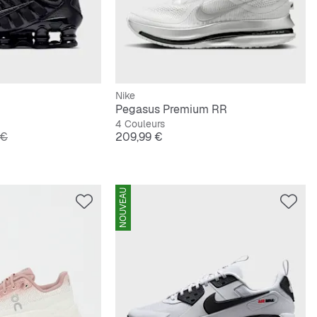
Nike
Pegasus Premium RR
4 Couleurs
iginal
Prix
 €
209,99 €
NOUVEAU