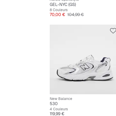
GEL-NYC (GS)
8 Couleurs
Prix
Prix original
70,00 €
104,99 €
New Balance
530
4 Couleurs
Prix
119,99 €