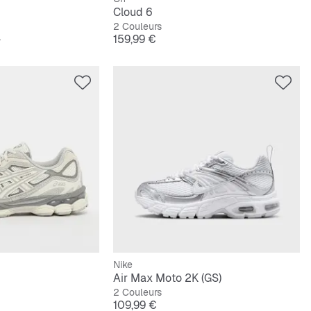
Cloud 6
2 Couleurs
ginal
Prix
€
159,99 €
Nike
Air Max Moto 2K (GS)
2 Couleurs
Prix
109,99 €