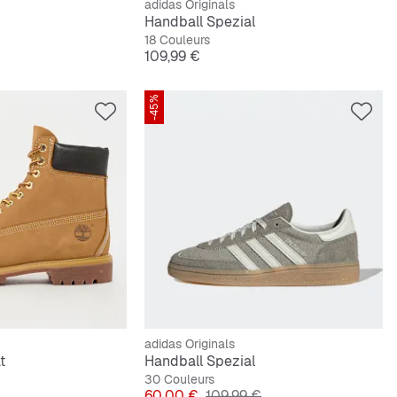
adidas Originals
Handball Spezial
18 Couleurs
Prix
109,99 €
-45%
adidas Originals
t
Handball Spezial
30 Couleurs
Prix
Prix original
60,00 €
109,99 €