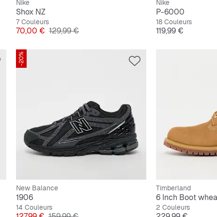
Nike
Nike
Shox NZ
P-6000
7 Couleurs
18 Couleurs
Prix
Prix original
Prix
70,00 €
129,99 €
119,99 €
-20%
New Balance
Timberland
1906
6 Inch Boot whea
14 Couleurs
2 Couleurs
Prix
Prix original
Prix
127,99 €
159,99 €
229,99 €