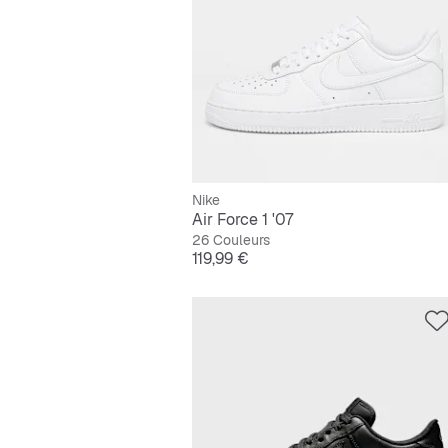
Nike
Air Force 1 '07
26 Couleurs
Prix
119,99 €