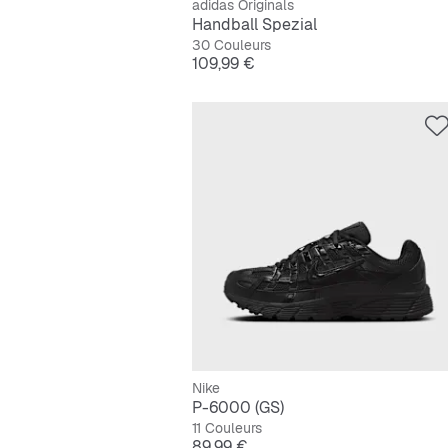
adidas Originals
Handball Spezial
30 Couleurs
Prix
109,99 €
Nike
P-6000 (GS)
11 Couleurs
Prix
89,99 €