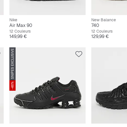
Nike
New Balance
Air Max 90
740
12 Couleurs
12 Couleurs
Prix
Prix
149,99 €
129,99 €
SNIPES EXCLUSIVE
-46%