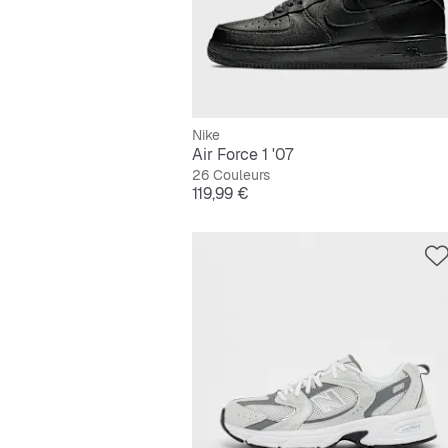
Nike
Air Force 1 '07
26 Couleurs
Prix
119,99 €