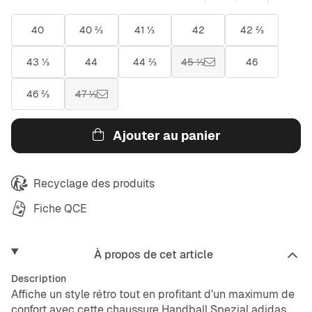
40
40 ⅔
41 ⅓
42
42 ⅔
43 ⅓
44
44 ⅔
45 ⅓
46
46 ⅔
47 ⅓
Ajouter au panier
Recyclage des produits
Fiche QCE
À propos de cet article
Description
Affiche un style rétro tout en profitant d'un maximum de
confort avec cette chaussure Handball Spezial adidas.