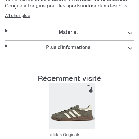
Conçue à l'origine pour les sports indoor dans les 70's,
cette sneaker basse s'est imposée dans la rue. La tige
Afficher plus
en suède premium est rehaussée de coutures
contrastées pour une touche d'élégance moderne,
Matériel
tandis que l'avant-pied en T reste fidèle au look vintage.
Features
Plus d'informations
Chaussant standard.
Fermeture à lacets.
Tige en suède.
Récemment visité
Doublure synthétique.
Semelle extérieure en gomme de caoutchouc.
adidas Originals