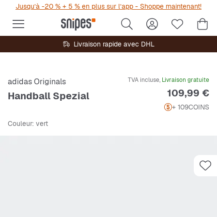
Jusqu’à -20 % + 5 % en plus sur l’app - Shoppe maintenant!
Livraison rapide avec DHL
TVA incluse,
Livraison gratuite
adidas Originals
Prix
109,99 €
Handball Spezial
+ 109
COINS
Couleur
: vert