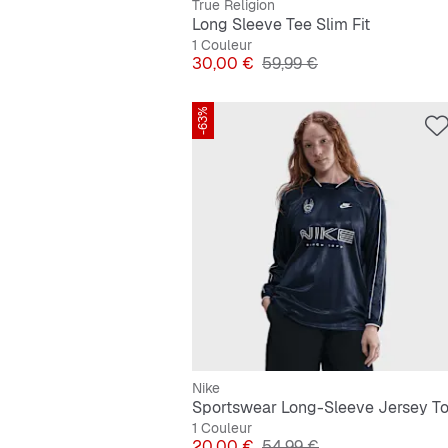
True Religion
Long Sleeve Tee Slim Fit
1 Couleur
Prix
Prix original
30,00 €
59,99 €
-63%
Nike
Sportswear Long-Sleeve Jersey T
1 Couleur
Prix
Prix original
20,00 €
54,99 €