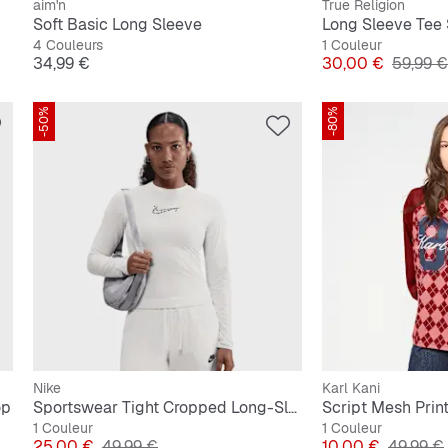
aim'n
True Religion
Soft Basic Long Sleeve
Long Sleeve Tee 
4 Couleurs
1 Couleur
Prix
Prix
Prix ori
34,99 €
30,00 €
59,99 €
-50%
-80%
Nike
Karl Kani
op
Sportswear Tight Cropped Long-Sleeve T-Shirt
Script Mesh Prin
1 Couleur
1 Couleur
Prix
Prix original
Prix
Prix orig
25,00 €
49,99 €
10,00 €
49,99 €