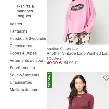
T-shirts à
manches
longues
Vestes
Pantalons
Hoodies & Sweatshirts
Chemisettes
Another Cotton Lab
Robes & Jupes
Another Vint
1 Couleur
Vêtements de sport
Prix
Prix original
40,00 €
64,99 €
Survêtements
Sous-vêtements
NOUVEAU
Chaussettes
Maillots de bain