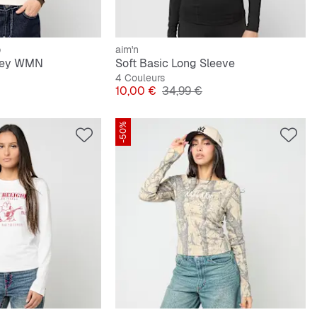
b
aim'n
rsey WMN
Soft Basic Long Sleeve
4 Couleurs
ginal
Prix
Prix original
10,00 €
34,99 €
-50%