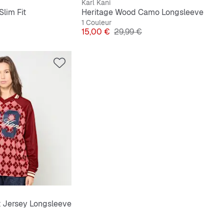
Karl Kani
Slim Fit
Heritage Wood Camo Longsleeve
1 Couleur
ginal
Prix
Prix original
15,00 €
29,99 €
t Jersey Longsleeve
inal