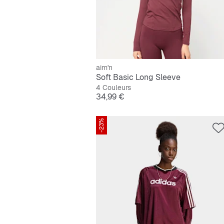
aim'n
Soft Basic Long Sleeve
4 Couleurs
Prix
34,99 €
-23%