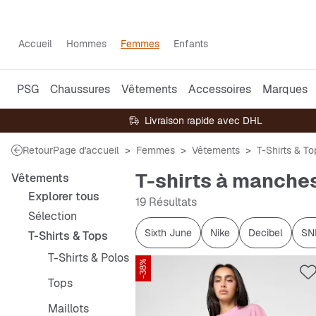
Accueil
Hommes
Femmes
Enfants
PSG
Chaussures
Vêtements
Accessoires
Marques
Livraison rapide avec DHL
Retour
Page d'accueil
Femmes
Vêtements
T-Shirts & To
T-shirts à manche
Vêtements
Explorer tous
19 Résultats
Sélection
Sixth June
Nike
Decibel
SN
T-Shirts & Tops
T-Shirts & Polos
-38%
Tops
Maillots