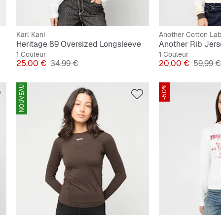
Karl Kani
Another Cotton La
Heritage 89 Oversized Longsleeve
Another Rib Je
1 Couleur
1 Couleur
Prix
Prix original
Prix
Prix ori
25,00 €
34,99 €
20,00 €
59,99 €
NOUVEAU
-50%