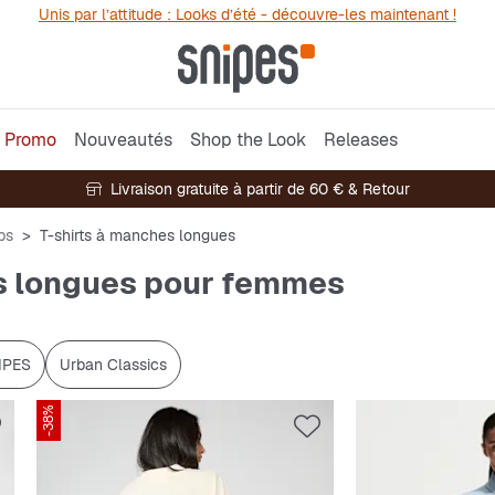
Unis par l’attitude : Looks d’été - découvre-les maintenant !
Promo
Nouveautés
Shop the Look
Releases
Livraison gratuite à partir de 60 € & Retour
ps
T-shirts à manches longues
s longues pour femmes
IPES
Urban Classics
-38%