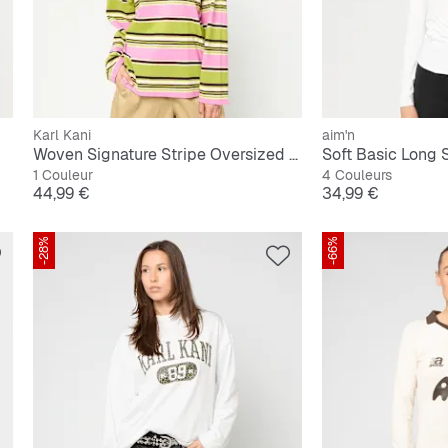
Karl Kani
aim'n
Woven Signature Stripe Oversized Longsleeve
Soft Basic Long 
1 Couleur
4 Couleurs
Prix
Prix
44,99 €
34,99 €
-28%
-66%