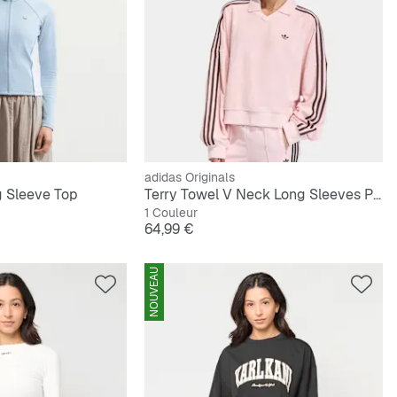
adidas Originals
g Sleeve Top
Terry Towel V Neck Long Sleeves Polo Shirt
1 Couleur
Prix
64,99 €
NOUVEAU