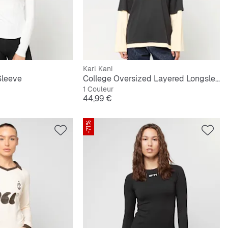
Karl Kani
Sleeve
College Oversized Layered Longsleeve
1 Couleur
Prix
44,99 €
-71%