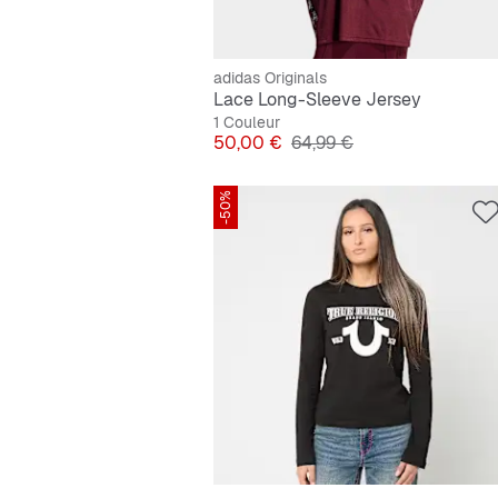
adidas Originals
Lace Long-Sleeve Jersey
1 Couleur
Prix
Prix original
50,00 €
64,99 €
-50%