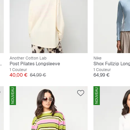
Another Cotton Lab
Nike
age Logo Washed Longsleeve
Post Pilates Longsleeve
Shox Fullzip Lon
1 Couleur
1 Couleur
Prix
Prix original
Prix
40,00 €
64,99 €
64,99 €
NOUVEAU
NOUVEAU