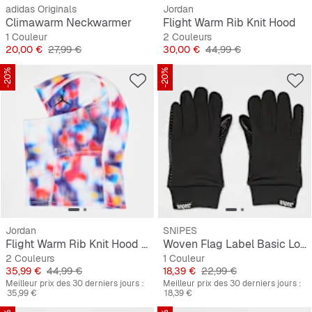
adidas Originals
Jordan
Climawarm Neckwarmer
Flight Warm Rib Knit Hood
1 Couleur
2 Couleurs
Prix
Prix original
Prix
Prix original
20,00 €
27,99 €
30,00 €
44,99 €
-20%
-20%
Jordan
SNIPES
Flight Warm Rib Knit Hood All Over Print
Woven Flag Label Basic Logo Tech Fleece Gloves
2 Couleurs
1 Couleur
Prix
Prix original
Prix
Prix original
35,99 €
44,99 €
18,39 €
22,99 €
Meilleur prix des 30 derniers jours :
Meilleur prix des 30 derniers jours :
35,99 €
18,39 €