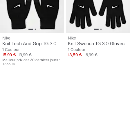
Nike
Nike
Knit Tech And Grip TG 3.0 Gloves
Knit Swoosh TG 3.0 Gloves
1 Couleur
1 Couleur
Prix
Prix original
Prix
Prix original
15,99 €
19,99 €
13,59 €
16,99 €
Meilleur prix des 30 derniers jours :
15,99 €