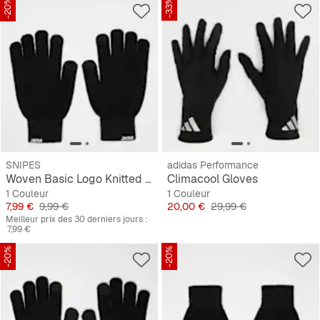
-20%
-33%
SNIPES
adidas Performance
Woven Basic Logo Knitted Gloves black
Climacool Gloves
1 Couleur
1 Couleur
Prix
Prix original
Prix
Prix original
7,99 €
9,99 €
20,00 €
29,99 €
Meilleur prix des 30 derniers jours :
7,99 €
-20%
-20%