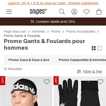
Jusqu’à -20 % + 5 % en plus sur l’app - Shoppe maintenant!
Livraison rapide avec DHL
Page d'accueil
Hommes
Promo
Promo Accessoires
Promo Gants & Foulards
Promo Gants & Foulards pour
hommes
Promo Sacs & Sacs à dos
Promo Casquettes & bonnet
10 Résultats
Filtrer & Trier
-20%
-28%