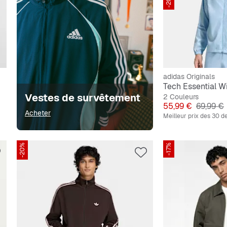
-20%
adidas Originals
Tech Essential W
Vestes de survêtement
2 Couleurs
Prix
Prix orig
55,99 €
69,99 €
Acheter
Meilleur prix des 30 de
-20%
-17%