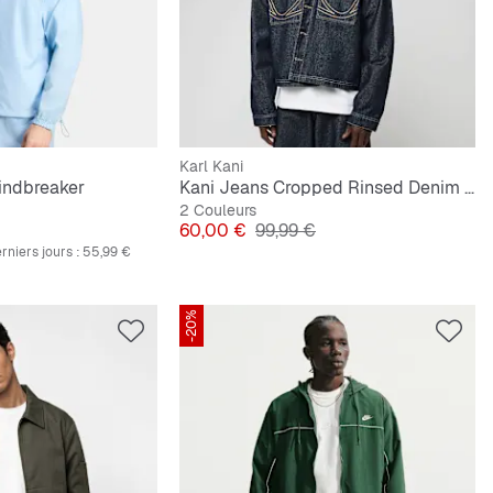
Karl Kani
indbreaker
Kani Jeans Cropped Rinsed Denim Jacket
2 Couleurs
inal
Prix
Prix original
60,00 €
99,99 €
rniers jours :
55,99 €
-20%