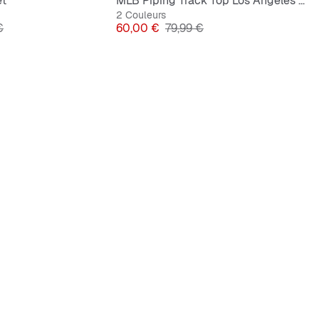
et
MLB Piping Track Top Los Angeles Dodgers
2 Couleurs
ginal
Prix
Prix original
€
60,00 €
79,99 €