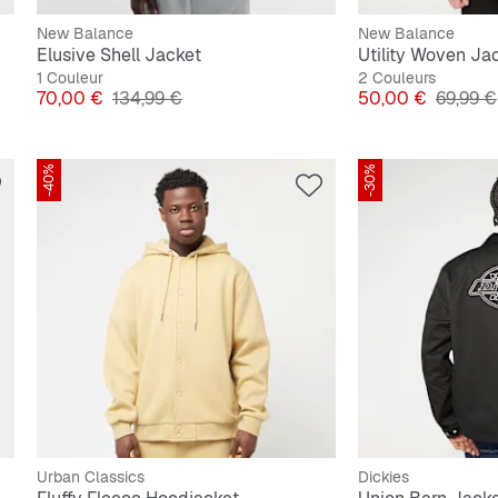
New Balance
New Balance
Elusive Shell Jacket
Utility Woven Ja
1 Couleur
2 Couleurs
Prix
Prix original
Prix
Prix ori
70,00 €
134,99 €
50,00 €
69,99 €
-40%
-30%
Urban Classics
Dickies