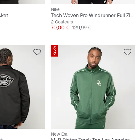
Nike
cket
Tech Woven Pro Windrunner Full Zip Jacket
2 Couleurs
ginal
Prix
Prix original
70,00 €
129,99 €
-25%
New Era