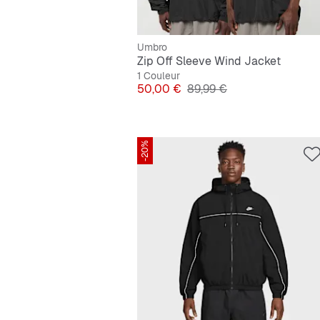
Umbro
Zip Off Sleeve Wind Jacket
1 Couleur
Prix
Prix original
50,00 €
89,99 €
-20%