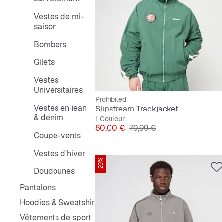
Vestes de mi-
saison
Bombers
Gilets
Vestes
Universitaires
Prohibited
Vestes en jean
Slipstream Trackjacket
& denim
1 Couleur
Prix
Prix original
60,00 €
79,99 €
Coupe-vents
Vestes d'hiver
-29%
Doudounes
Pantalons
Hoodies & Sweatshirts
Vêtements de sport