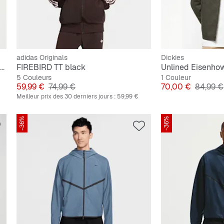
adidas Originals
Dickies
Mad 90 Pack "Laser 90" Woven Jacket
FIREBIRD TT black
Unlined Eisenho
5 Couleurs
1 Couleur
Prix
Prix original
Prix
Prix ori
59,99 €
74,99 €
70,00 €
84,99 €
Meilleur prix des 30 derniers jours :
59,99 €
-36%
-36%