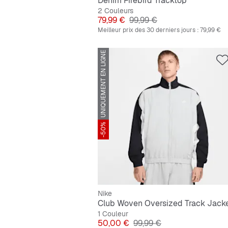
Denim Firebird Tracktop
2 Couleurs
Prix
Prix original
79,99 €
99,99 €
Meilleur prix des 30 derniers jours :
79,99 €
UNIQUEMENT EN LIGNE
-50%
Nike
Club Woven Oversized Track Jack
1 Couleur
Prix
Prix original
50,00 €
99,99 €