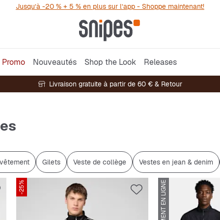
Jusqu’à -20 % + 5 % en plus sur l’app - Shoppe maintenant!
Promo
Nouveautés
Shop the Look
Releases
Livraison gratuite à partir de 60 € & Retour
mes
rvêtement
Gilets
Veste de collège
Vestes en jean & denim
-25%
UNIQUEMENT EN LIGNE