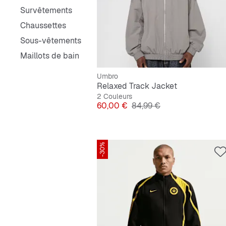
Survêtements
Chaussettes
Sous-vêtements
Maillots de bain
Umbro
Relaxed Track Jacket
2 Couleurs
Prix
Prix original
60,00 €
84,99 €
-30%