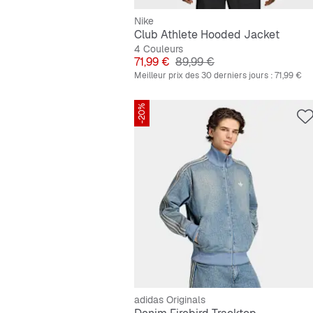
Nike
Club Athlete Hooded Jacket
4 Couleurs
Prix
Prix original
71,99 €
89,99 €
Meilleur prix des 30 derniers jours :
71,99 €
-20%
adidas Originals