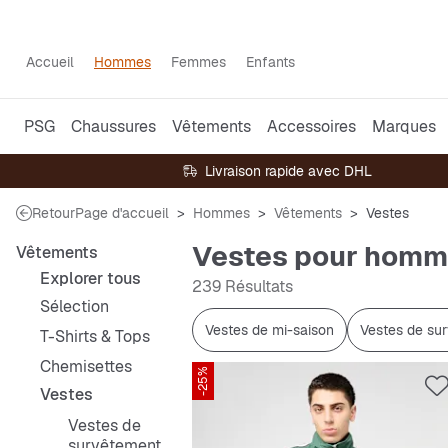
Accueil
Hommes
Femmes
Enfants
PSG
Chaussures
Vêtements
Accessoires
Marques
Livraison rapide avec DHL
Retour
Page d'accueil
Hommes
Vêtements
Vestes
Vestes pour hom
Vêtements
Explorer tous
239 Résultats
Sélection
Vestes de mi-saison
Vestes de su
T-Shirts & Tops
Chemisettes
-25%
Vestes
Vestes de
survêtement