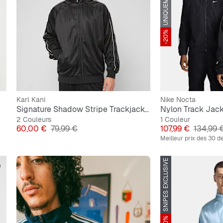
-20%
Karl Kani
Nike Nocta
Signature Shadow Stripe Trackjacket
Nylon Track Jac
2 Couleurs
1 Couleur
Prix
Prix original
Prix
Prix ori
60,00 €
79,99 €
107,99 €
134,99 
Meilleur prix des 30 de
SNIPES EXCLUSIVE