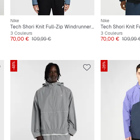
Nike
Nike
Tech Shori Knit Full-Zip Windrunner Jacket
3 Couleurs
3 Couleurs
Prix
Prix original
Prix
Prix ori
70,00 €
109,99 €
70,00 €
109,99 
-48%
-28%