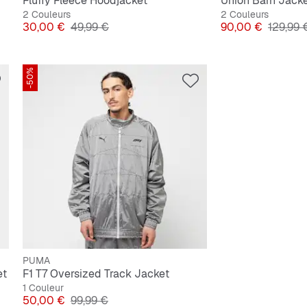
Fluffy Fleece Hoodjacket
Union Barn Jack
2 Couleurs
2 Couleurs
Prix
Prix original
Prix
Prix ori
30,00 €
49,99 €
90,00 €
129,99 
-50%
PUMA
et
F1 T7 Oversized Track Jacket
1 Couleur
Prix
Prix original
50,00 €
99,99 €