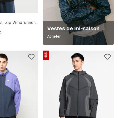
Tech Shori Knit Full-Zip Windrunner Jacket
Vestes de mi-saison
ginal
€
Acheter
-46%