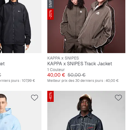
-20%
KAPPA x SNIPES
ket
KAPPA x SNIPES Track Jacket
1 Couleur
ginal
Prix
Prix original
€
40,00 €
50,00 €
rniers jours :
107,99 €
Meilleur prix des 30 derniers jours :
40,00 €
-40%