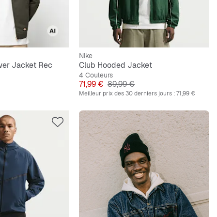
Nike
wer Jacket Rec
Club Hooded Jacket
4 Couleurs
ginal
Prix
Prix original
71,99 €
89,99 €
Meilleur prix des 30 derniers jours :
71,99 €