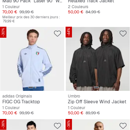
Mad 90 Pack "Laser 90" Woven Jacket
Relaxed Track Jacket
1 Couleur
2 Couleurs
Prix
Prix original
Prix
Prix original
70,00 €
99,99 €
50,00 €
84,99 €
Meilleur prix des 30 derniers jours :
79,99 €
-30%
-44%
adidas Originals
Umbro
FIGC OG Tracktop
Zip Off Sleeve Wind Jacket
1 Couleur
1 Couleur
Prix
Prix original
Prix
Prix original
70,00 €
99,99 €
50,00 €
89,99 €
-36%
-36%