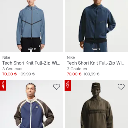
Nike
Nike
Tech Shori Knit Full-Zip Windrunner Jacket
Tech Shori Knit Full-Zip Windrunner Jacket
3 Couleurs
3 Couleurs
Prix
Prix original
Prix
Prix original
70,00 €
109,99 €
70,00 €
109,99 €
-46%
-40%