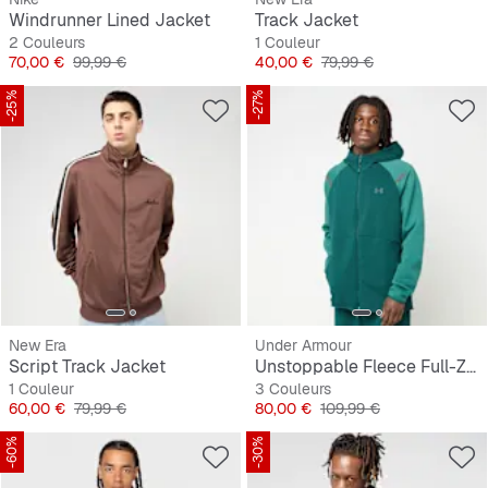
Windrunner Lined Jacket
Track Jacket
2 Couleurs
1 Couleur
Prix
Prix original
Prix
Prix original
70,00 €
99,99 €
40,00 €
79,99 €
-25%
-27%
New Era
Under Armour
Script Track Jacket
Unstoppable Fleece Full-Zip Hoodie
1 Couleur
3 Couleurs
Prix
Prix original
Prix
Prix original
60,00 €
79,99 €
80,00 €
109,99 €
-60%
-30%