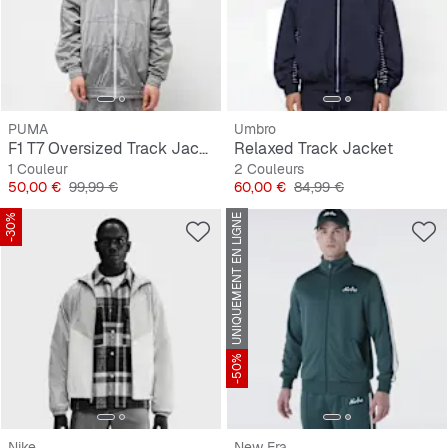
PUMA
Umbro
F1 T7 Oversized Track Jacket
Relaxed Track Jacket
1 Couleur
2 Couleurs
Prix
Prix original
Prix
Prix original
50,00 €
99,99 €
60,00 €
84,99 €
-30%
UNIQUEMENT EN LIGNE
-50%
Nike
New Era