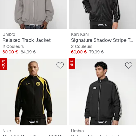
Umbro
Karl Kani
Relaxed Track Jacket
Signature Shadow Stripe Trackjacket
2 Couleurs
2 Couleurs
Prix
Prix original
Prix
Prix original
60,00 €
84,99 €
60,00 €
79,99 €
-30%
-41%
Nike
Umbro