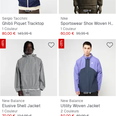
Sergio Tacchini
Nike
Ghibli Piquet Tracktop
Sportswear Shox Woven Half-Zip Jacket
1 Couleur
1 Couleur
Prix
Prix original
Prix
Prix original
80,00 €
149,99 €
60,00 €
99,99 €
-48%
-28%
New Balance
New Balance
Elusive Shell Jacket
Utility Woven Jacket
1 Couleur
2 Couleurs
Prix
Prix original
Prix
Prix original
70,00 €
134,99 €
50,00 €
69,99 €