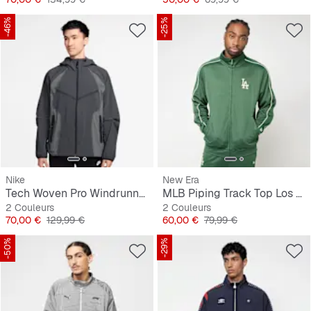
-46%
-25%
Nike
New Era
Tech Woven Pro Windrunner Full Zip Jacket
MLB Piping Track Top Los Angeles Dodgers
2 Couleurs
2 Couleurs
Prix
Prix original
Prix
Prix original
70,00 €
129,99 €
60,00 €
79,99 €
-50%
-29%