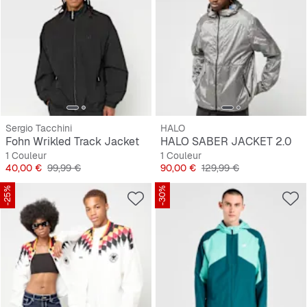
Sergio Tacchini
HALO
Fohn Wrikled Track Jacket
HALO SABER JACKET 2.0
1 Couleur
1 Couleur
Prix
Prix original
Prix
Prix original
40,00 €
99,99 €
90,00 €
129,99 €
-25%
-30%