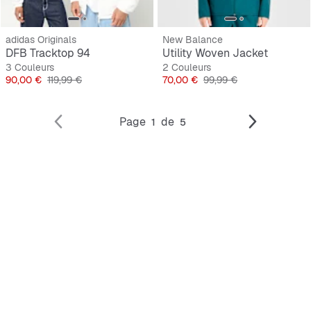
adidas Originals
New Balance
DFB Tracktop 94
Utility Woven Jacket
3 Couleurs
2 Couleurs
Prix
Prix original
Prix
Prix original
90,00 €
119,99 €
70,00 €
99,99 €
Page
de
1
5