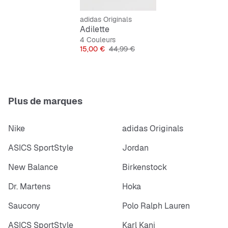
Coupe régulière
adidas Originals
Adilette
Design
Slip-On
4 Couleurs
Prix
Prix original
15,00 €
44,99 €
Bride en synthétique
Semelle intérieure en EVA
Plus de marques
Matériau supérieur : synthétique
Doublure : textile, synthétique
Nike
adidas Originals
Semelle extérieure : caoutchouc
ASICS SportStyle
Jordan
New Balance
Birkenstock
Dr. Martens
Hoka
Saucony
Polo Ralph Lauren
ASICS SportStyle
Karl Kani