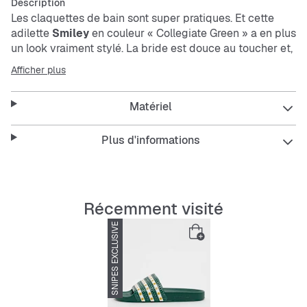
Description
Les claquettes de bain sont super pratiques. Et cette
adilette
Smiley
en couleur « Collegiate Green » a en plus
un look vraiment stylé. La bride est douce au toucher et,
grâce à son matériau tissé avec soin, elle a un style
Afficher plus
unique. La doublure douce ajoute un confort
supplémentaire. Avec sa semelle extérieure en
Matériel
caoutchouc robuste, elle est aussi très résistante. En
plus, cette adilette contient au moins 50% de matériaux
recyclés dans la partie supérieure !
Plus d'informations
Parfaites pour te détendre à la maison ou pour un look
Récemment visité
décontracté en ville, ces claquettes allient confort et
style durable.
SNIPES EXCLUSIVE
-66%
Features: