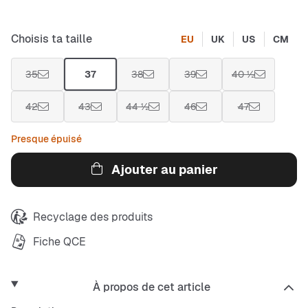
Choisis ta taille
EU
UK
US
CM
35
37
38
39
40 ½
42
43
44 ½
46
47
Presque épuisé
Ajouter au panier
Recyclage des produits
Fiche QCE
À propos de cet article