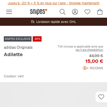
Jusqu’à -20 % + 5 % en plus sur l’app - Shoppe maintenant!
Livraison rapide avec DHL
SNIPES EXCLUSIVE
-66%
TVA incluse si applicable ainsi que
adidas Originals
les frais d'expédition
Adilette
Prix origi
44,99 €
Prix
15,00 €
+ 15
COINS
Couleur
: vert