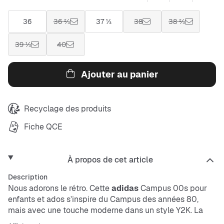
36
36 ⅔
37 ⅓
38
38 ⅔
39 ⅓
40
Ajouter au panier
Recyclage des produits
Fiche QCE
À propos de cet article
Description
Nous adorons le rétro. Cette
adidas
Campus 00s pour
enfants et ados s’inspire du Campus des années 80,
mais avec une touche moderne dans un style Y2K. La
silhouette épurée et le mélange de matériaux donnent