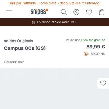
Unis par l’attitude : Looks d’été - découvre-les maintenant !
Livraison rapide avec DHL
TVA incluse,
Livraison gratuite
adidas Originals
Prix
89,99 €
Campus 00s (GS)
+ 89
COINS
Couleur
: noir