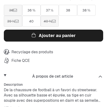
36
36 ⅔
37 ⅓
38
38 ⅔
39 ⅓
40
40 ⅔
Ajouter au panier
Recyclage des produits
Fiche QCE
À propos de cet article
Description
De la chaussure de football à un favori du streetwear.
Avec sa silhouette basse et épurée, sa tige en cuir
souple avec des superpositions en daim et sa semelle
extérieure en caoutchouc naturel, la Samba est un