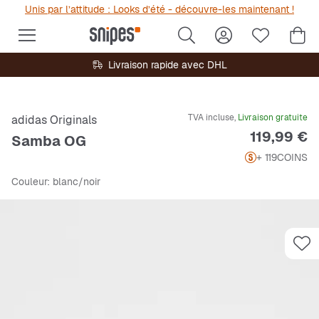
Unis par l’attitude : Looks d’été - découvre-les maintenant !
Livraison rapide avec DHL
TVA incluse,
Livraison gratuite
adidas Originals
Prix
119,99 €
Samba OG
+ 119
COINS
Couleur
: blanc/noir