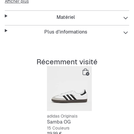
Afficher plus
véritable classique qui va avec tout et partout.
Matériel
Plus d'informations
Récemment visité
adidas Originals
Samba OG
15 Couleurs
Prix
119,99 €