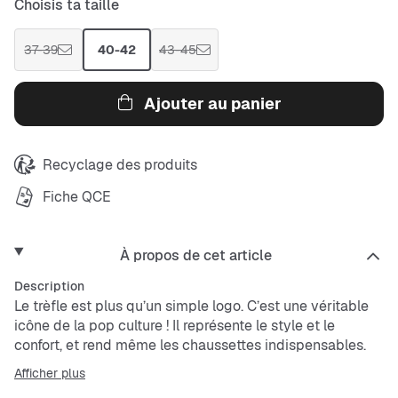
Choisis ta taille
37-39
40-42
43-45
Ajouter au panier
Recyclage des produits
Fiche QCE
À propos de cet article
Description
Le trèfle est plus qu’un simple logo. C’est une véritable
icône de la pop culture ! Il représente le style et le
confort, et rend même les chaussettes indispensables.
Ces chaussettes montantes
adidas
Trefoil Cushion
Afficher plus
viennent en pack pratique de 6 pour que tu sois toujours