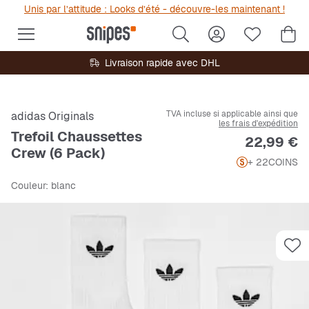
Unis par l’attitude : Looks d’été - découvre-les maintenant !
Livraison rapide avec DHL
TVA incluse si applicable ainsi que
adidas Originals
les frais d'expédition
Trefoil Chaussettes
Prix
22,99 €
Crew (6 Pack)
+ 22
COINS
Couleur
: blanc