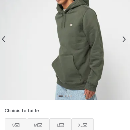
Choisis ta taille
S
M
L
XL