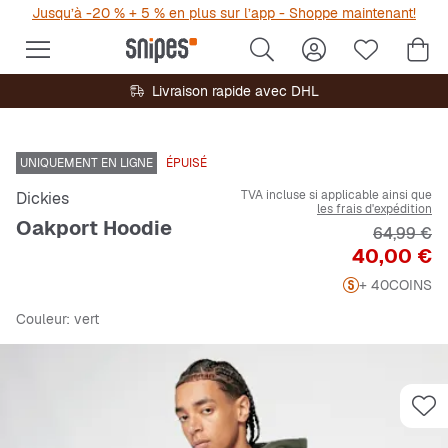
Jusqu’à -20 % + 5 % en plus sur l’app - Shoppe maintenant!
Livraison rapide avec DHL
UNIQUEMENT EN LIGNE
ÉPUISÉ
TVA incluse si applicable ainsi que
Dickies
les frais d'expédition
Oakport Hoodie
Prix origi
64,99 €
Prix
40,00 €
+ 40
COINS
Couleur
: vert