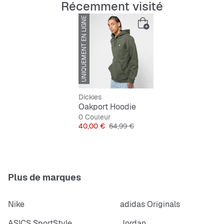
Récemment visité
UNIQUEMENT EN LIGNE
ÉPUISÉ
Dickies
Oakport Hoodie
0 Couleur
Prix
Prix original
40,00 €
64,99 €
Plus de marques
Nike
adidas Originals
ASICS SportStyle
Jordan