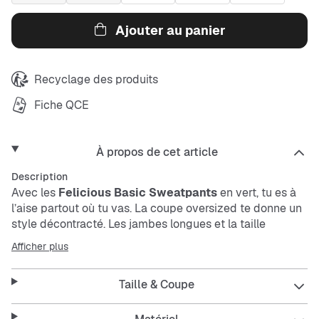
Ajouter au panier
Recyclage des produits
Fiche QCE
À propos de cet article
Description
Avec les
Felicious Basic Sweatpants
en vert, tu es à
l’aise partout où tu vas. La coupe oversized te donne un
style décontracté. Les jambes longues et la taille
élastique avec cordon offrent confort et flexibilité. Les
Afficher plus
poches latérales sont pratiques pour tes petits trucs. Le
matériau résistant supporte bien l’usure.
Taille & Coupe
Ces sweatpants sont parfaits pour chiller à la maison ou