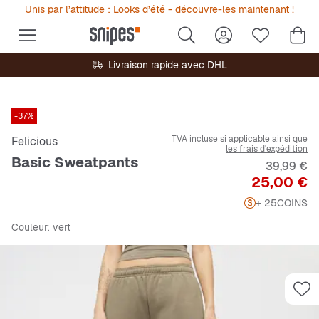
Unis par l’attitude : Looks d’été - découvre-les maintenant !
Livraison rapide avec DHL
-37%
TVA incluse si applicable ainsi que
Felicious
les frais d'expédition
Basic Sweatpants
Prix origi
39,99 €
Prix
25,00 €
+ 25
COINS
Couleur
: vert