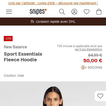
Unis par l’attitude : Looks d’été - découvre-les maintenant !
Livraison rapide avec DHL
-23%
TVA incluse si applicable ainsi que
New Balance
les frais d'expédition
Sport Essentials
Prix origi
64,99 €
Fleece Hoodie
Prix
50,00 €
+ 50
COINS
Couleur
: rose