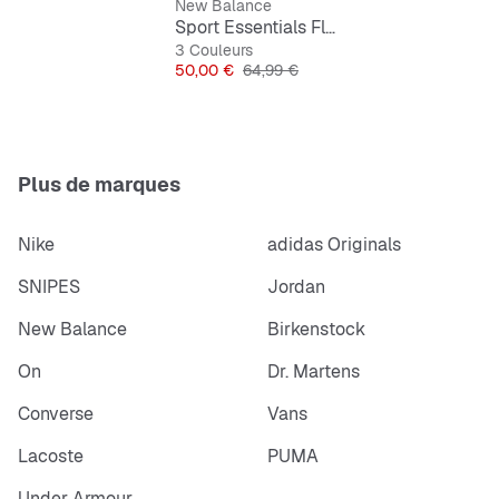
New Balance
Sport Essentials Fleece Hoodie
3 Couleurs
Prix
Prix original
50,00 €
64,99 €
Plus de marques
Nike
adidas Originals
SNIPES
Jordan
New Balance
Birkenstock
On
Dr. Martens
Converse
Vans
Lacoste
PUMA
Under Armour