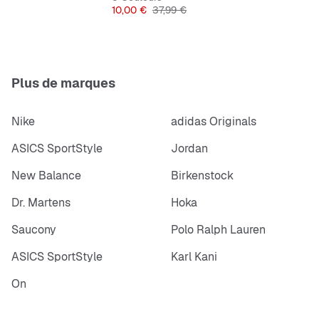
Prix
Prix original
10,00 €
37,99 €
Plus de marques
Nike
adidas Originals
ASICS SportStyle
Jordan
New Balance
Birkenstock
Dr. Martens
Hoka
Saucony
Polo Ralph Lauren
ASICS SportStyle
Karl Kani
On