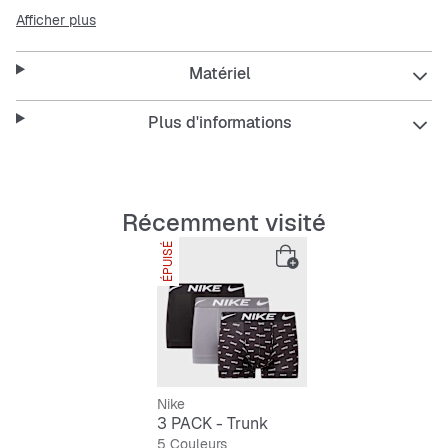
Afficher plus
Parfait pour un style décontracté tout en restant à l'aise,
Matériel
il s'adapte à toutes tes activités quotidiennes.
Plus d'informations
Features:
Récemment visité
Composition : 92% polyester, 8% élasthanne
ÉPUISÉ
Extensible pour une liberté de mouvement
Confort léger et respirant
Facile à entretenir
Nike
3 PACK - Trunk
5 Couleurs