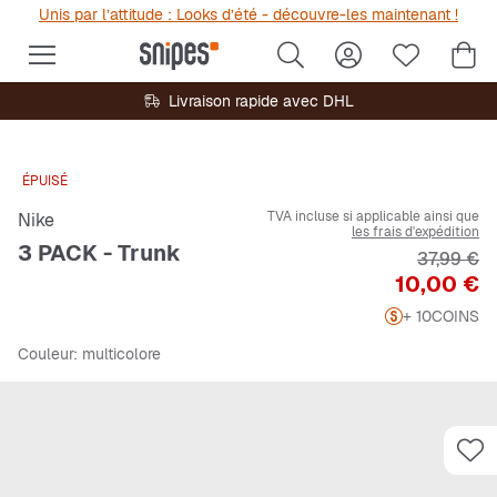
Unis par l’attitude : Looks d’été - découvre-les maintenant !
Livraison rapide avec DHL
ÉPUISÉ
TVA incluse si applicable ainsi que
Nike
les frais d'expédition
3 PACK - Trunk
Prix origi
37,99 €
Prix
10,00 €
+ 10
COINS
Couleur
: multicolore