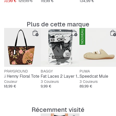
Prix
Prix original
Prix
Prix
103,99 €
129,99 €
119,99 €
134,99 €
Plus de cette marque
NOUVEAU
SPRAYGROUND
BAGGY
PUMA
Ai Henny Floral Tote
Fat Laces 2 Layer 140cm
Speedcat Mule
1 Couleur
3 Couleurs
3 Couleurs
Prix
Prix
Prix
148,99 €
9,99 €
89,99 €
Récemment visité