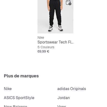
Nike
Sportswear Tech Fleece Jogger
5 Couleurs
Prix
69,99 €
Plus de marques
Nike
adidas Originals
ASICS SportStyle
Jordan
New Balance
Vans