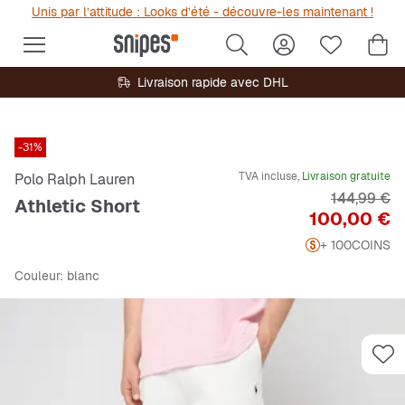
Unis par l’attitude : Looks d’été - découvre-les maintenant !
Livraison rapide avec DHL
-31%
TVA incluse,
Livraison gratuite
Polo Ralph Lauren
Prix origin
144,99 €
Athletic Short
Prix
100,00 €
+ 100
COINS
Couleur
: blanc