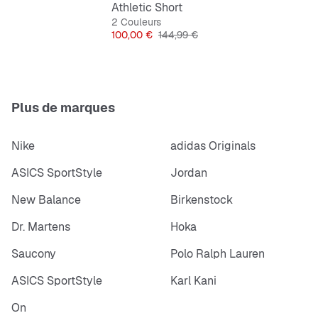
Athletic Short
2 Couleurs
Prix
Prix original
100,00 €
144,99 €
Plus de marques
Nike
adidas Originals
ASICS SportStyle
Jordan
New Balance
Birkenstock
Dr. Martens
Hoka
Saucony
Polo Ralph Lauren
ASICS SportStyle
Karl Kani
On