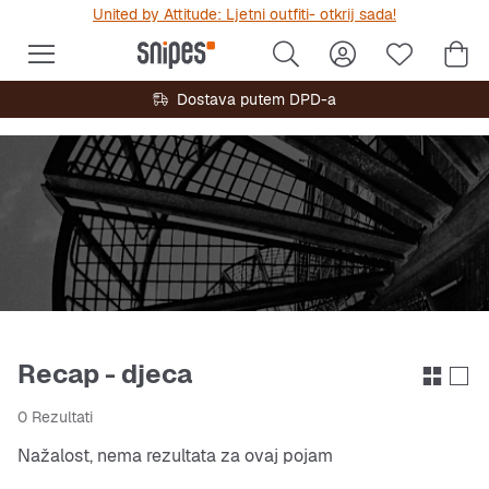
United by Attitude: Ljetni outfiti- otkrij sada!
Dostava putem DPD-a
Recap - djeca
0 Rezultati
Nažalost, nema rezultata za ovaj pojam