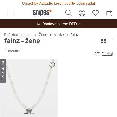
United by Attitude: Ljetni outfiti- otkrij sada!
Dostava putem DPD-a
Početna stranica
Žene
Marke
fainz
fainz - žene
1 Rezultati
Filtriraj
SAMO ONLINE