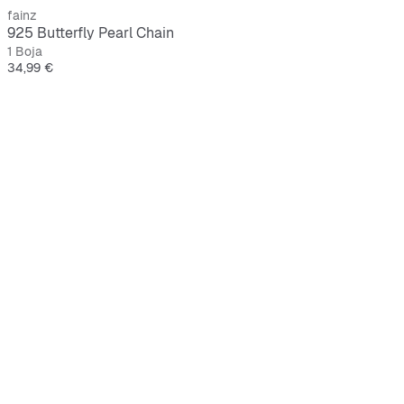
fainz
925 Butterfly Pearl Chain
1 Boja
Cijena
34,99 €