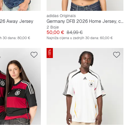
adidas Originals
26 Away Jersey
Germany DFB 2026 Home Jersey, cropped
2 Boje
na cijena
Cijena
Originalna cijena
50,00 €
84,99 €
ih 30 dana:
80,00 €
Najniža cijena u zadnjih 30 dana:
60,00 €
-18%