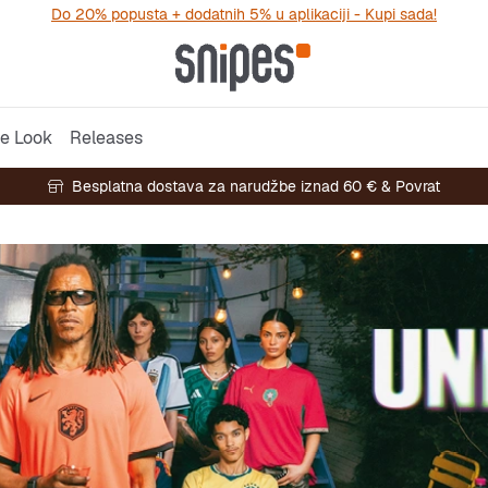
Do 20% popusta + dodatnih 5% u aplikaciji - Kupi sada!
e Look
Releases
Besplatna dostava za narudžbe iznad 60 € & Povrat