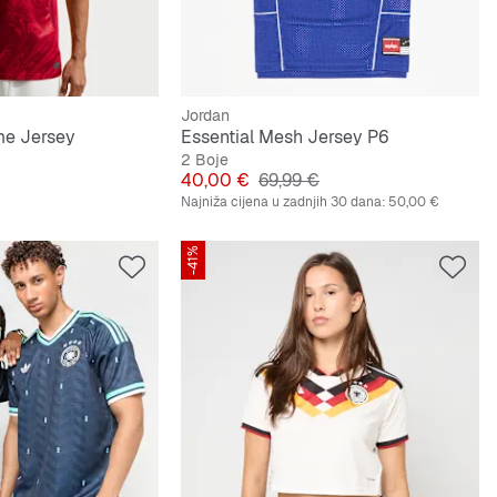
Jordan
me Jersey
Essential Mesh Jersey P6
2 Boje
lna cijena
Cijena
Originalna cijena
40,00 €
69,99 €
Najniža cijena u zadnjih 30 dana:
50,00 €
-41%