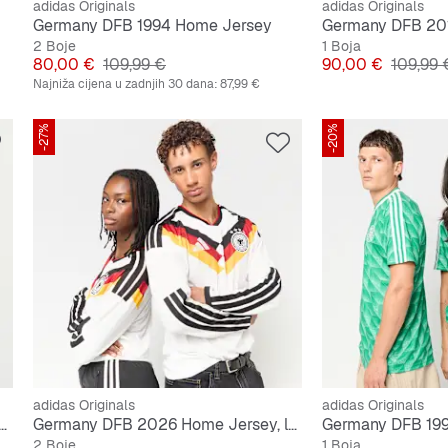
adidas Originals
adidas Originals
Germany DFB 1994 Home Jersey
Germany DFB 20
2 Boje
1 Boja
Cijena
Originalna cijena
Cijena
Origina
80,00 €
109,99 €
90,00 €
109,99 
Najniža cijena u zadnjih 30 dana:
87,99 €
-27%
-20%
adidas Originals
adidas Originals
ergy Dri-FIT Short-Sleeve Soccer Top
Germany DFB 2026 Home Jersey, longsleeve
Germany DFB 19
2 Boje
1 Boja