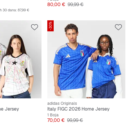
a cijena
Cijena
Originalna cijena
80,00 €
99,99 €
ih 30 dana:
87,99 €
-30%
adidas Originals
e Jersey
Italy FIGC 2026 Home Jersey
1 Boja
lna cijena
Cijena
Originalna cijena
70,00 €
99,99 €