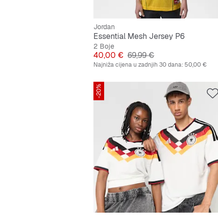
Jordan
Essential Mesh Jersey P6
2 Boje
Cijena
Originalna cijena
40,00 €
69,99 €
Najniža cijena u zadnjih 30 dana:
50,00 €
-20%