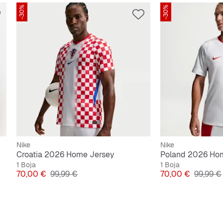
-30%
-30%
Nike
Nike
Croatia 2026 Home Jersey
Poland 2026 Ho
1 Boja
1 Boja
Cijena
Originalna cijena
Cijena
Original
70,00 €
99,99 €
70,00 €
99,99 €