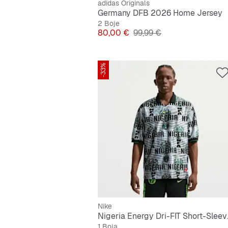
adidas Originals
Germany DFB 2026 Home Jersey
2 Boje
Cijena
Originalna cijena
80,00 €
99,99 €
-33%
Nike
Nigeria En
1 Boja