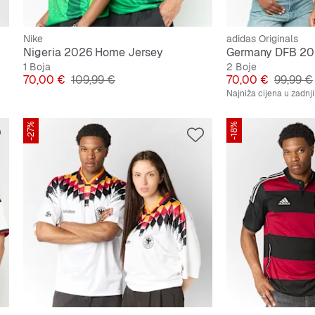
Nike
adidas Originals
Nigeria 2026 Home Jersey
Germany DFB 20
1 Boja
2 Boje
Cijena
Originalna cijena
Cijena
Original
70,00 €
109,99 €
70,00 €
99,99 €
Najniža cijena u zadnj
-27%
-18%