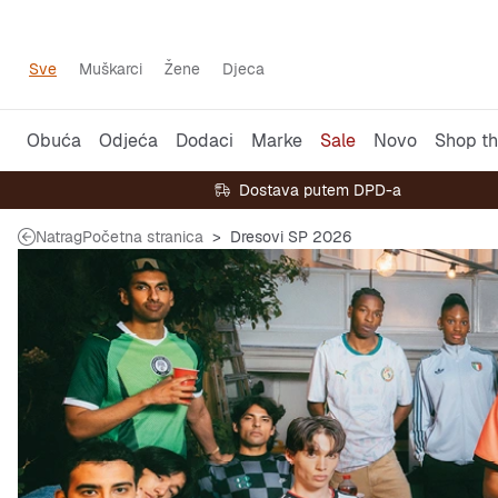
Sve
Muškarci
Žene
Djeca
Obuća
Odjeća
Dodaci
Marke
Sale
Novo
Shop th
Dostava putem DPD-a
Natrag
Početna stranica
Dresovi SP 2026