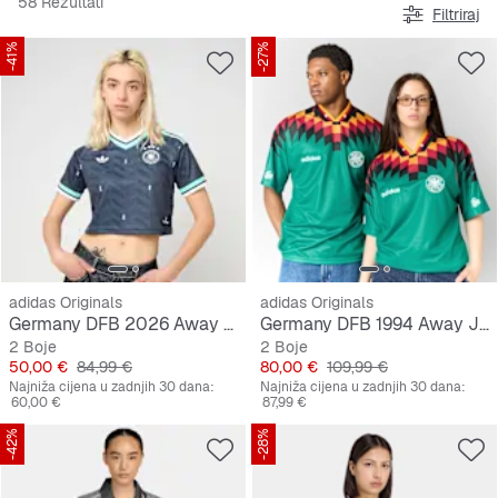
58 Rezultati
Filtriraj
-41%
-27%
adidas Originals
adidas Originals
Germany DFB 2026 Away Jersey, cropped
Germany DFB 1994 Away Jersey
2 Boje
2 Boje
Cijena
Originalna cijena
Cijena
Originalna cijena
50,00 €
84,99 €
80,00 €
109,99 €
Najniža cijena u zadnjih 30 dana:
Najniža cijena u zadnjih 30 dana:
60,00 €
87,99 €
-42%
-28%