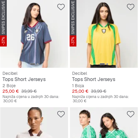
SNIPES EXCLUSIVE
SNIPES EXCLUSIVE
-37%
-37%
Decibel
Decibel
Tops Short Jerseys
Tops Short Jerseys
2 Boje
1 Boja
Cijena
Originalna cijena
Cijena
Originalna cijena
25,00 €
39,99 €
25,00 €
39,99 €
Najniža cijena u zadnjih 30 dana:
Najniža cijena u zadnjih 30 dana:
30,00 €
30,00 €