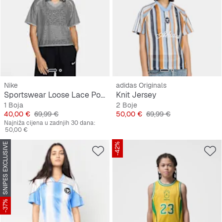
Nike
adidas Originals
Sportswear Loose Lace Polo Jersey Top
Knit Jersey
1 Boja
2 Boje
Cijena
Originalna cijena
Cijena
Originalna cijena
40,00 €
69,99 €
50,00 €
69,99 €
Najniža cijena u zadnjih 30 dana:
50,00 €
SNIPES EXCLUSIVE
-42%
-37%