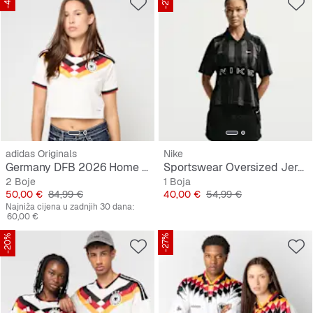
adidas Originals
Nike
Germany DFB 2026 Home Jersey, cropped
Sportswear Oversized Jersey
2 Boje
1 Boja
Cijena
Originalna cijena
Cijena
Originalna cijena
50,00 €
84,99 €
40,00 €
54,99 €
Najniža cijena u zadnjih 30 dana:
60,00 €
-20%
-27%