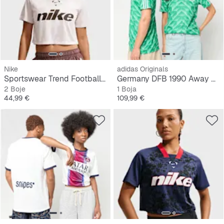
Nike
adidas Originals
Sportswear Trend Football Crop Top
Germany DFB 1990 Away Jersey
2 Boje
1 Boja
Cijena
Cijena
44,99 €
109,99 €