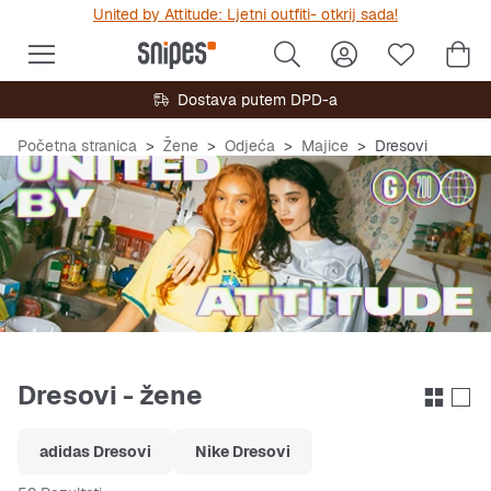
United by Attitude: Ljetni outfiti- otkrij sada!
Dostava putem DPD-a
Početna stranica
Žene
Odjeća
Majice
Dresovi
Dresovi - žene
adidas Dresovi
Nike Dresovi