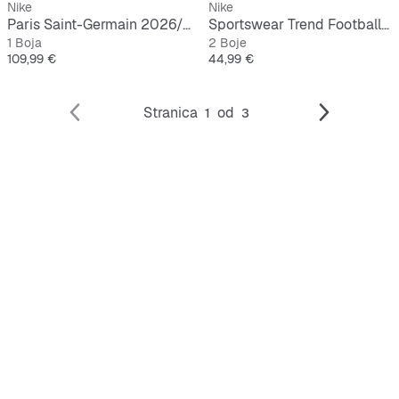
Nike
Nike
Paris Saint-Germain 2026/27 Stadium Away
Sportswear Trend Football Crop Top
1 Boja
2 Boje
Cijena
Cijena
109,99 €
44,99 €
Stranica
od
1
3