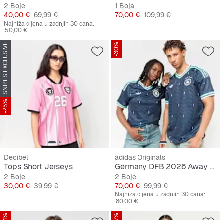
2 Boje
1 Boja
Cijena
Originalna cijena
Cijena
Originalna cijena
40,00 €
69,99 €
70,00 €
109,99 €
Najniža cijena u zadnjih 30 dana:
50,00 €
SNIPES EXCLUSIVE
-30%
-25%
Decibel
adidas Originals
Tops Short Jerseys
Germany DFB 2026 Away Jersey
2 Boje
2 Boje
Cijena
Originalna cijena
Cijena
Originalna cijena
30,00 €
39,99 €
70,00 €
99,99 €
Najniža cijena u zadnjih 30 dana:
80,00 €
-41%
-27%