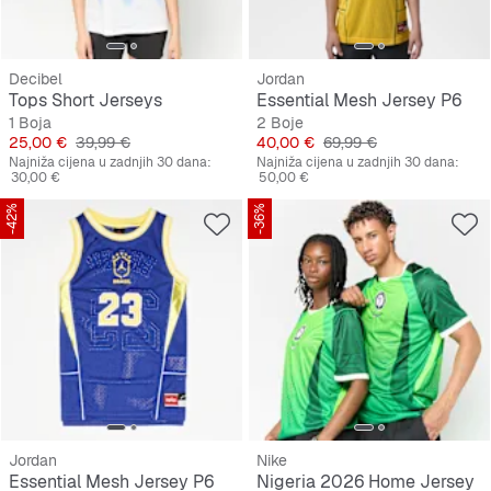
Decibel
Jordan
Tops Short Jerseys
Essential Mesh Jersey P6
1 Boja
2 Boje
Cijena
Originalna cijena
Cijena
Originalna cijena
25,00 €
39,99 €
40,00 €
69,99 €
Najniža cijena u zadnjih 30 dana:
Najniža cijena u zadnjih 30 dana:
30,00 €
50,00 €
-42%
-36%
Jordan
Nike
Essential Mesh Jersey P6
Nigeria 2026 Home Jersey