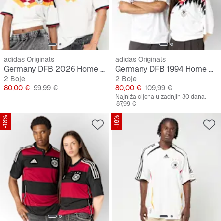
adidas Originals
adidas Originals
Germany DFB 2026 Home Jersey
Germany DFB 1994 Home Jersey
2 Boje
2 Boje
Cijena
Originalna cijena
Cijena
Originalna cijena
80,00 €
99,99 €
80,00 €
109,99 €
Najniža cijena u zadnjih 30 dana:
87,99 €
-18%
-18%