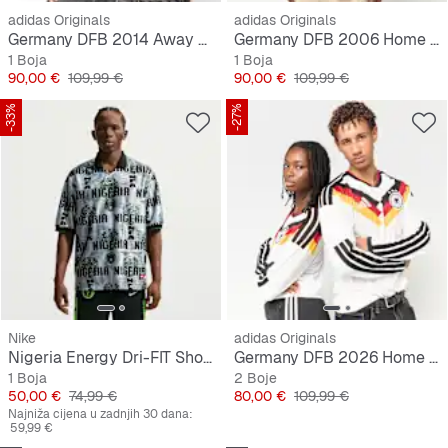
adidas Originals
adidas Originals
Germany DFB 2014 Away Jersey
Germany DFB 2006 Home Jersey
1 Boja
1 Boja
Cijena
Originalna cijena
Cijena
Originalna cijena
90,00 €
109,99 €
90,00 €
109,99 €
-33%
-27%
Nike
adidas Originals
Nigeria Energy Dri-FIT Short-Sleeve Soccer Top
Germany DFB 2026 Home Jersey, longsleeve
1 Boja
2 Boje
Cijena
Originalna cijena
Cijena
Originalna cijena
50,00 €
74,99 €
80,00 €
109,99 €
Najniža cijena u zadnjih 30 dana:
59,99 €