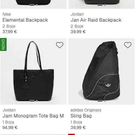
Nike
Jordan
Elemental Backpack
Jan Air Raid Backpack
2 Boje
2 Boje
Cijena
Cijena
37,99 €
39,99 €
NOVO
Jordan
adidas Originals
Jam Monogram Tote Bag M
Sling Bag
1 Boja
1 Boja
Cijena
Cijena
94,99 €
39,99 €