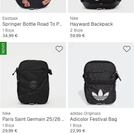
Eastpak
Nike
Springer Bottle Road To Patches
Hayward Backpack
1 Boja
2 Boje
Cijena
Cijena
34,99 €
59,99 €
NOVO
Nike
adidas Originals
Paris Saint Germain 25/26 Heritage Crossbody Sp
Adicolor Festival Bag
1 Boja
1 Boja
Cijena
Cijena
29,99 €
22,99 €