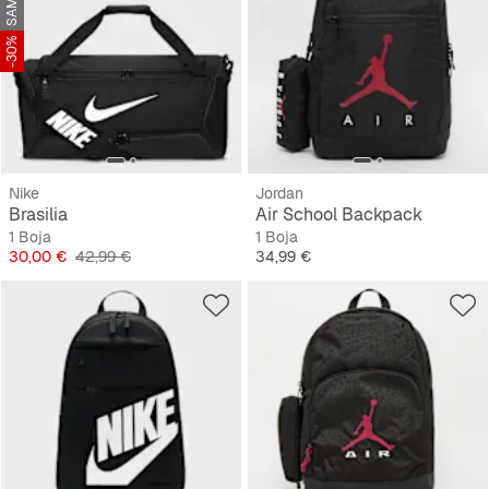
-30%
Nike
Jordan
Brasilia
Air School Backpack
1 Boja
1 Boja
Cijena
Originalna cijena
Cijena
30,00 €
42,99 €
34,99 €