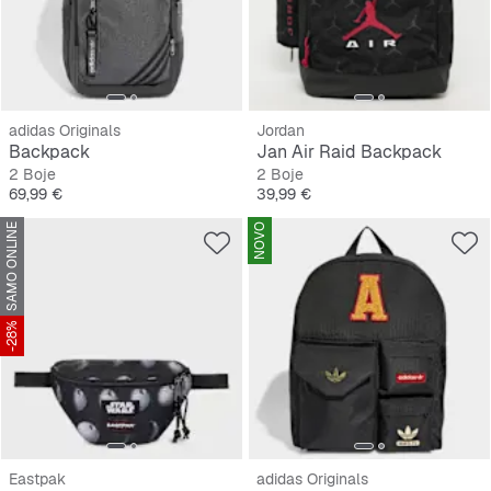
adidas Originals
Jordan
Backpack
Jan Air Raid Backpack
2 Boje
2 Boje
Cijena
Cijena
69,99 €
39,99 €
SAMO ONLINE
NOVO
-28%
Eastpak
adidas Originals