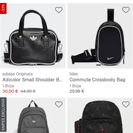
-33%
adidas Originals
Nike
Adicolor Small Shoulder Bag
Commute Crossbody Bag
1 Boja
1 Boja
Cijena
Originalna cijena
Cijena
30,00 €
44,99 €
29,99 €
SNIPES EXCLUSIVE