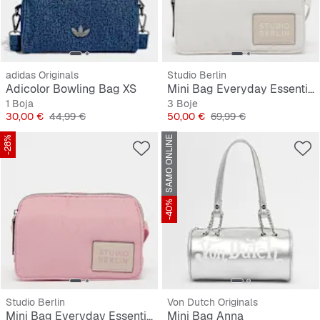
adidas Originals
Studio Berlin
Adicolor Bowling Bag XS
Mini Bag Everyday Essential Bag Dahlem
1 Boja
3 Boje
Cijena
Originalna cijena
Cijena
Originalna cijena
30,00 €
44,99 €
50,00 €
69,99 €
-28%
SAMO ONLINE
-40%
Studio Berlin
Von Dutch Originals
Mini Bag Everyday Essential Bag Dahlem
Mini Bag Anna