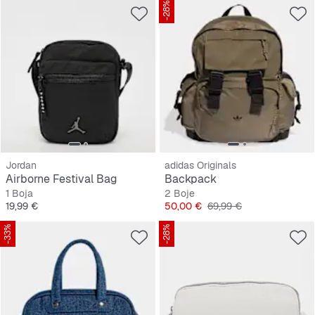
-28%
Jordan
adidas Originals
Airborne Festival Bag
Backpack
1 Boja
2 Boje
Cijena
Cijena
Originalna cijena
19,99 €
50,00 €
69,99 €
-33%
-28%