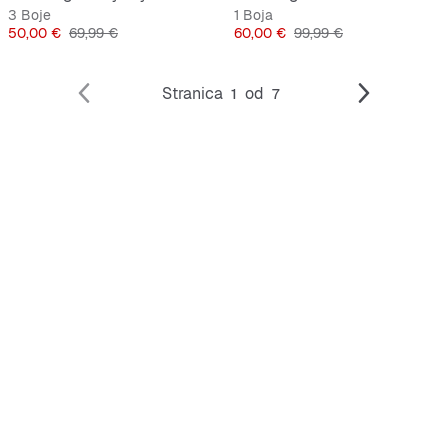
3 Boje
1 Boja
Cijena
Originalna cijena
Cijena
Originalna cijena
50,00 €
69,99 €
60,00 €
99,99 €
Stranica
od
1
7