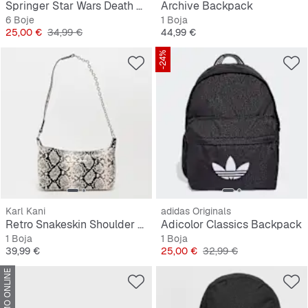
Springer Star Wars Death Star
Archive Backpack
6 Boje
1 Boja
Cijena
Originalna cijena
Cijena
25,00 €
34,99 €
44,99 €
-24%
Karl Kani
adidas Originals
Retro Snakeskin Shoulder Bag
Adicolor Classics Backpack
1 Boja
1 Boja
Cijena
Cijena
Originalna cijena
39,99 €
25,00 €
32,99 €
SAMO ONLINE