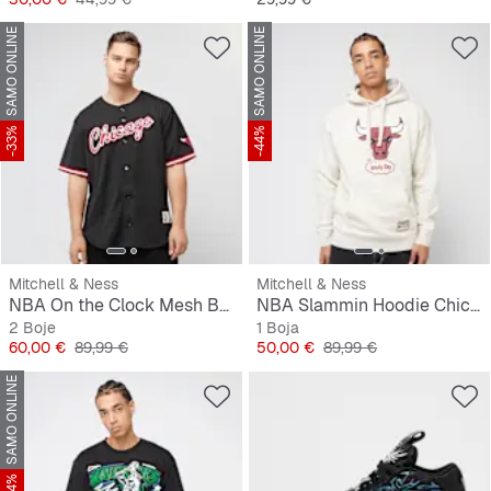
SAMO ONLINE
SAMO ONLINE
-33%
-44%
Mitchell & Ness
Mitchell & Ness
NBA On the Clock Mesh Button Front Vintage Logo Chicago Bulls
NBA Slammin Hoodie Chicago Bulls
2 Boje
1 Boja
Cijena
Originalna cijena
Cijena
Originalna cijena
60,00 €
89,99 €
50,00 €
89,99 €
SAMO ONLINE
-44%