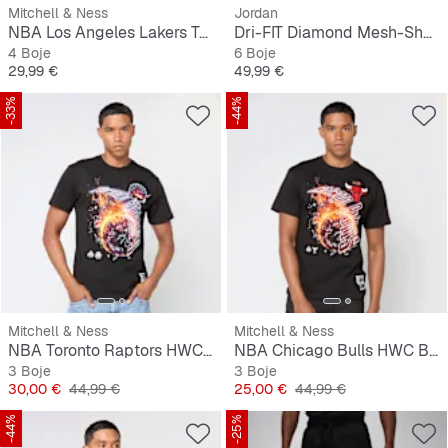
Mitchell & Ness
Jordan
NBA Los Angeles Lakers Table Top
Dri-FIT Diamond Mesh-Shorts
4 Boje
6 Boje
Cijena
Cijena
29,99 €
49,99 €
-33%
-44%
Mitchell & Ness
Mitchell & Ness
NBA Toronto Raptors HWC Blaze Graphic Tee
NBA Chicago Bulls HWC Blaze Graphic Tee
3 Boje
3 Boje
Cijena
Originalna cijena
Cijena
Originalna cijena
30,00 €
44,99 €
25,00 €
44,99 €
-44%
-25%