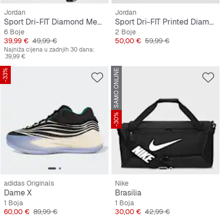
Jordan
Jordan
Sport Dri-FIT Diamond Mesh-Shorts
Sport Dri-FIT Printed Diamond Shorts
6 Boje
2 Boje
Cijena
Originalna cijena
Cijena
Originalna cijena
39,99 €
49,99 €
50,00 €
59,99 €
Najniža cijena u zadnjih 30 dana:
39,99 €
-33%
SAMO ONLINE
-30%
adidas Originals
Nike
Dame X
Brasilia
1 Boja
1 Boja
Cijena
Originalna cijena
Cijena
Originalna cijena
60,00 €
89,99 €
30,00 €
42,99 €