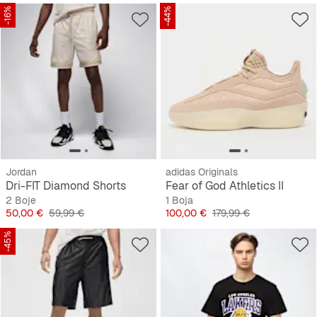
-16%
-44%
Jordan
adidas Originals
Dri-FIT Diamond Shorts
Fear of God Athletics II
2 Boje
1 Boja
Cijena
Originalna cijena
Cijena
Originalna cijena
50,00 €
59,99 €
100,00 €
179,99 €
-45%