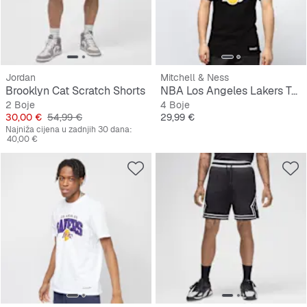
Jordan
Mitchell & Ness
Brooklyn Cat Scratch Shorts
NBA Los Angeles Lakers Table Top
2 Boje
4 Boje
Cijena
Originalna cijena
Cijena
30,00 €
54,99 €
29,99 €
Najniža cijena u zadnjih 30 dana:
40,00 €