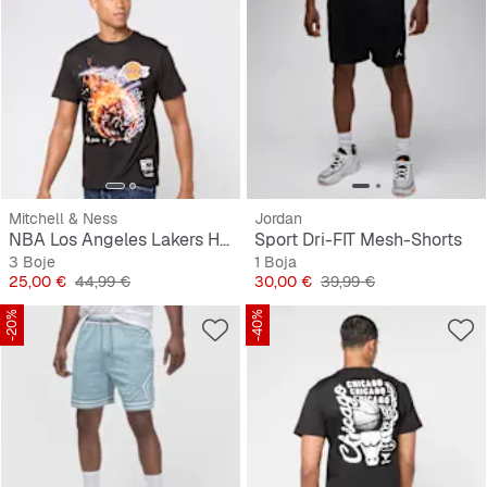
Mitchell & Ness
Jordan
NBA Los Angeles Lakers HWC Blaze Graphic Tee
Sport Dri-FIT Mesh-Shorts
3 Boje
1 Boja
Cijena
Originalna cijena
Cijena
Originalna cijena
25,00 €
44,99 €
30,00 €
39,99 €
-20%
-40%