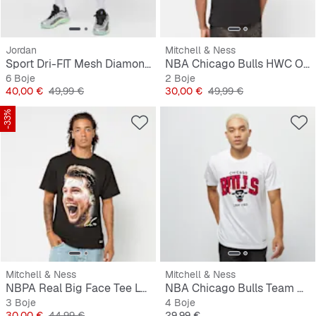
Jordan
Mitchell & Ness
Sport Dri-FIT Mesh Diamond Shorts
NBA Chicago Bulls HWC Overlap Graphic Tee
6 Boje
2 Boje
Cijena
Originalna cijena
Cijena
Originalna cijena
40,00 €
49,99 €
30,00 €
49,99 €
-33%
Mitchell & Ness
Mitchell & Ness
NBPA Real Big Face Tee Luka Doncic
NBA Chicago Bulls Team Arch
3 Boje
4 Boje
Cijena
Originalna cijena
Cijena
30,00 €
44,99 €
29,99 €