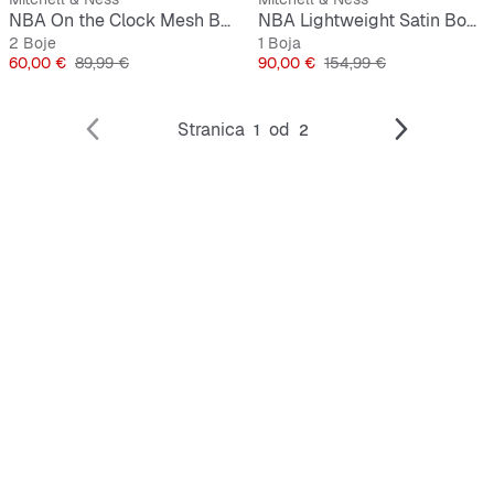
NBA On the Clock Mesh Button Front Vintage Logo LA Lakers
NBA Lightweight Satin Bomber Miami Heat
2 Boje
1 Boja
Cijena
Originalna cijena
Cijena
Originalna cijena
60,00 €
89,99 €
90,00 €
154,99 €
Stranica
od
1
2