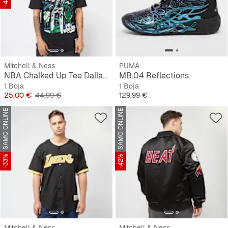
Mitchell & Ness
PUMA
NBA Chalked Up Tee Dallas Mavericks
MB.04 Reflections
1 Boja
1 Boja
Cijena
Originalna cijena
Cijena
25,00 €
44,99 €
129,99 €
SAMO ONLINE
SAMO ONLINE
-33%
-42%
Mitchell & Ness
Mitchell & Ness