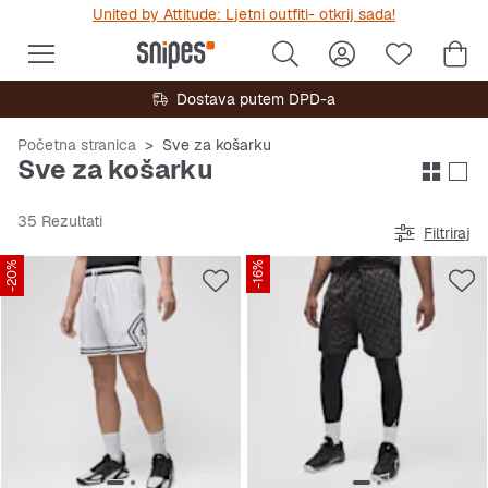
United by Attitude: Ljetni outfiti- otkrij sada!
Dostava putem DPD-a
Početna stranica
Sve za košarku
Sve za košarku
35 Rezultati
Filtriraj
-20%
-16%