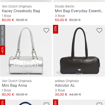
Von Dutch Originals
Studio Berlin
Kacey Crossbody Bag
Mini Bag Everyday Essential Bag Dahlem
1 Boja
3 Boje
Cijena
Originalna cijena
Cijena
Originalna cijena
60,00 €
99,99 €
50,00 €
69,99 €
SAMO ONLINE
-33%
-40%
Von Dutch Originals
adidas Originals
Mini Bag Anna
Adicolor AL
1 Boja
3 Boje
Cijena
Originalna cijena
Cijena
Originalna cijena
60,00 €
99,99 €
30,00 €
44,99 €
-33%
-28%