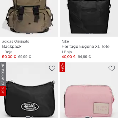
adidas Originals
Nike
Backpack
Heritage Eugene XL Tote
1 Boja
1 Boja
Cijena
Originalna cijena
Cijena
Originalna cijena
50,00 €
69,99 €
40,00 €
64,99 €
SAMO ONLINE
-28%
-40%