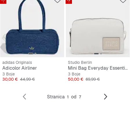
adidas Originals
Studio Berlin
Adicolor Airliner
Mini Bag Everyday Essential Bag Dahlem
3 Boje
3 Boje
Cijena
Originalna cijena
Cijena
Originalna cijena
30,00 €
44,99 €
50,00 €
69,99 €
Stranica
od
1
7