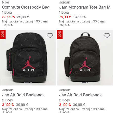
Nike
Jordan
Commute Crossbody Bag
Jam Monogram Tote Bag M
1 Boja
1 Boja
Cijena
Originalna cijena
Cijena
Originalna cijena
23,99 €
29,99 €
75,99 €
94,99 €
Najniža cijena u zadnjih 30 dana:
Najniža cijena u zadnjih 30 dana:
23,99 €
75,99 €
-20%
-20%
Jordan
Jordan
Jan Air Raid Backpack
Jan Air Raid Backpack
2 Boje
2 Boje
Cijena
Originalna cijena
Cijena
Originalna cijena
31,99 €
39,99 €
31,99 €
39,99 €
Najniža cijena u zadnjih 30 dana:
Najniža cijena u zadnjih 30 dana:
31,99 €
31,99 €