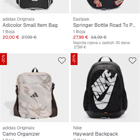
adidas Originals
Eastpak
Adicolor Small Item Bag
Springer Bottle Road To Patches
1 Boja
1 Boja
Cijena
Originalna cijena
Cijena
Originalna cijena
20,00 €
27,99 €
27,99 €
34,99 €
Najniža cijena u zadnjih 30 dana:
27,99 €
-20%
-20%
adidas Originals
Nike
Camo Organizer
Hayward Backpack