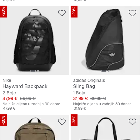
-20%
-20%
Nike
adidas Originals
Hayward Backpack
Sling Bag
2 Boje
1 Boja
Cijena
Originalna cijena
Cijena
Originalna cijena
47,99 €
59,99 €
31,99 €
39,99 €
Najniža cijena u zadnjih 30 dana:
Najniža cijena u zadnjih 30 dana:
47,99 €
31,99 €
-28%
-38%