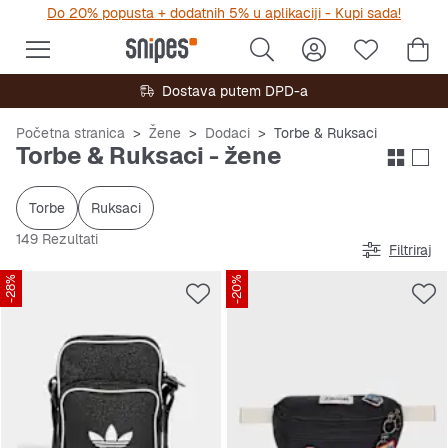
Do 20% popusta + dodatnih 5% u aplikaciji - Kupi sada!
Dostava putem DPD-a
Početna stranica
Žene
Dodaci
Torbe & Ruksaci
Torbe & Ruksaci - žene
Torbe
Ruksaci
149 Rezultati
Filtriraj
-28%
-20%