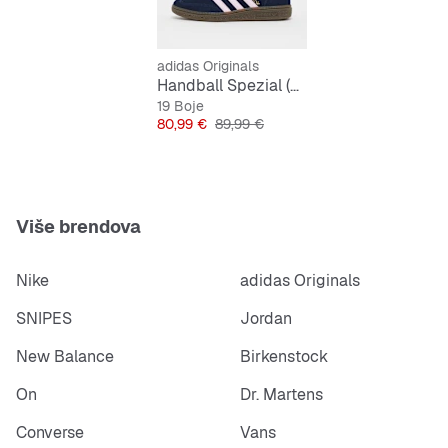
Gornjište od kože i sintetičkih materijala
Sintetička podstava
adidas Originals
Handball Spezial (GS)
Gumeni đon
19 Boje
Cijena
Originalna cijena
80,99 €
89,99 €
Više brendova
Nike
adidas Originals
SNIPES
Jordan
New Balance
Birkenstock
On
Dr. Martens
Converse
Vans