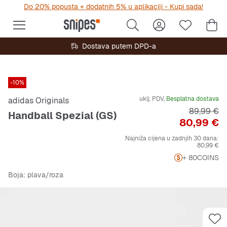
Do 20% popusta + dodatnih 5% u aplikaciji - Kupi sada!
Dostava putem DPD-a
-10%
uklj. PDV,
Besplatna dostava
adidas Originals
Originalna
89,99 €
Handball Spezial (GS)
Cijena
80,99 €
Najniža cijena u zadnjih 30 dana:
80,99 €
+ 80
COINS
Boja
: plava/roza