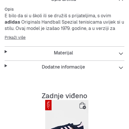
Opis
E bilo da si u školi ili se družiš s prijateljima, s ovim
adidas
Originals Handball Spezial tenisicama uvijek si u
stilu. Ovaj model je izašao 1979. godine, a u verziji za
djecu i tinejdžere spaja autentični dizajn iz 70-ih s
Prikaži više
modernom udobnošću. Gornji dio od brušene kože u
jarkim bojama daje dinamičan izgled, dok gumeni
Materijal
cupsole
osigurava dobar grip.
Dodatne informacije
Features:
Zadnje viđeno
-10%
Regularan kroj
Vezice