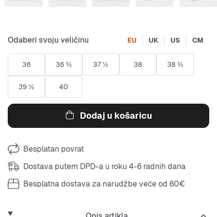
Odaberi svoju veličinu
EU
UK
US
CM
36
36 ⅔
37 ⅓
38
38 ⅔
39 ⅓
40
Dodaj u košaricu
Besplatan povrat
Dostava putem DPD-a u roku 4-6 radnih dana
Besplatna dostava za narudžbe veće od 60€
Opis artikla