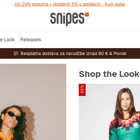
Do 20% popusta + dodatnih 5% u aplikaciji - Kupi sada!
e Look
Releases
Besplatna dostava za narudžbe iznad 60 € & Povrat
Shop the Look
-55%