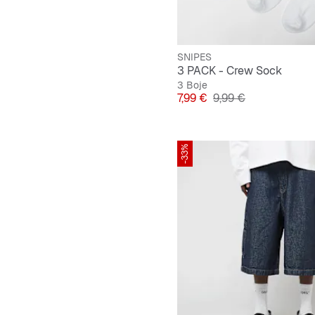
SNIPES
3 PACK - Crew Sock
3 Boje
Cijena
Originalna cijena
7,99 €
9,99 €
-33%