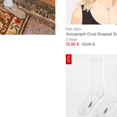
Karl Kani
Autograph Oval Shaped S
2 Boje
Cijena
Originalna cijena
15,99 €
19,99 €
-20%