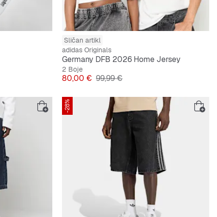
Sličan artikl
adidas Originals
Germany DFB 2026 Home Jersey
2 Boje
Cijena
Originalna cijena
80,00 €
99,99 €
-28%