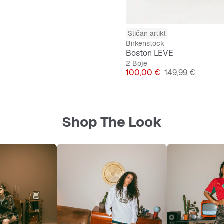
Sličan artikl
Birkenstock
Boston LEVE
2 Boje
Cijena
Originalna cijen
100,00 €
149,99 €
Shop The Look