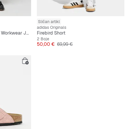
Sličan artikl
adidas Originals
OG Rinsed Relaxed Baggy Workwear Jorts
Firebird Short
2 Boje
Cijena
Originalna cijena
50,00 €
69,99 €