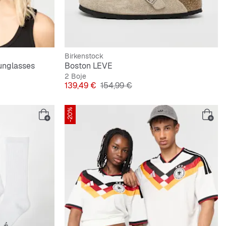
Birkenstock
unglasses
Boston LEVE
2 Boje
Cijena
Originalna cijena
139,49 €
154,99 €
-20%