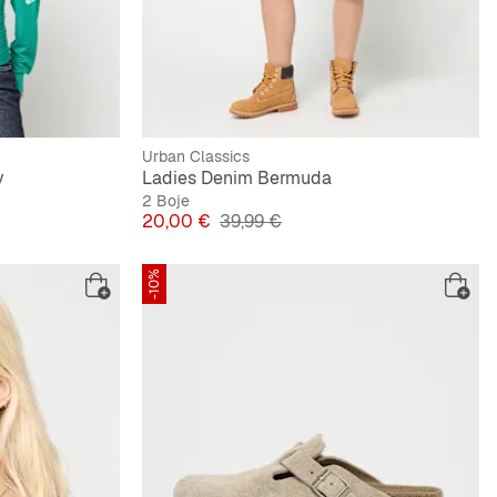
Urban Classics
y
Ladies Denim Bermuda
2 Boje
Cijena
Originalna cijena
20,00 €
39,99 €
-10%