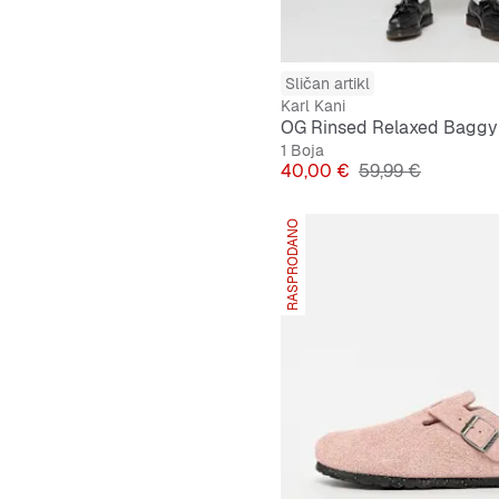
Sličan artikl
Karl Kani
1 Boja
Cijena
Originalna cijena
40,00 €
59,99 €
RASPRODANO