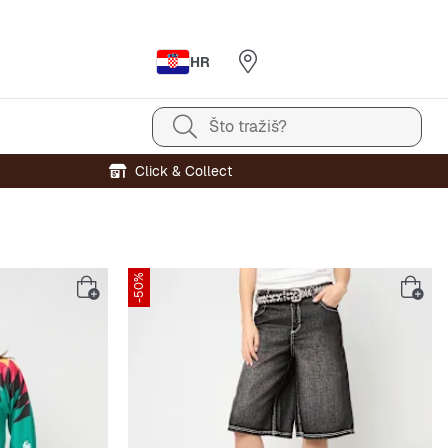
HR
Što tražiš?
Click & Collect
-50%