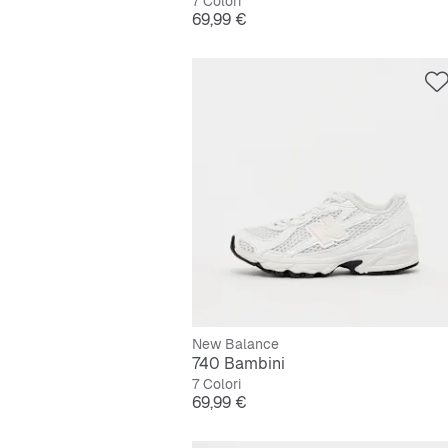
7 Colori
Prezzo
69,99 €
New Balance
740 Bambini
7 Colori
Prezzo
69,99 €