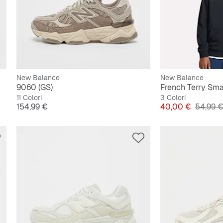
New Balance
New Balance
9060 (GS)
11 Colori
3 Colori
Prezzo
Prezzo
Prezzo 
154,99 €
40,00 €
54,99 