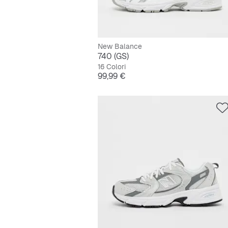
New Balance
740 (GS)
16 Colori
Prezzo
99,99 €