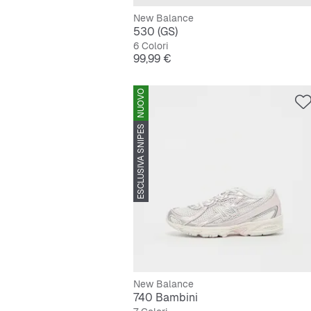
New Balance
530 (GS)
6 Colori
Prezzo
99,99 €
NUOVO
ESCLUSIVA SNIPES
New Balance
740 Bambini