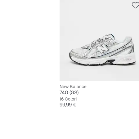
New Balance
740 (GS)
16 Colori
Prezzo
99,99 €