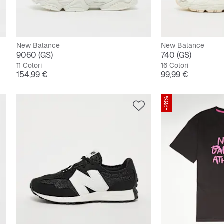
New Balance
New Balance
9060 (GS)
740 (GS)
11 Colori
16 Colori
Prezzo
Prezzo
154,99 €
99,99 €
-28%