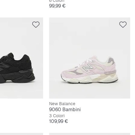
6 Colori
Prezzo
99,99 €
New Balance
9060 Bambini
3 Colori
Prezzo
109,99 €