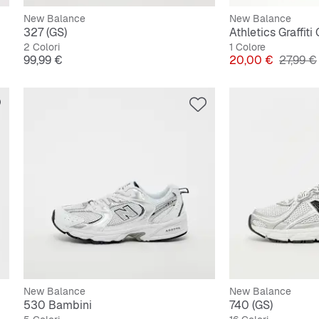
New Balance
New Balance
327 (GS)
Athletics Graffiti
2 Colori
1 Colore
Prezzo
Prezzo
Prezzo 
99,99 €
20,00 €
27,99 €
New Balance
New Balance
530 Bambini
740 (GS)