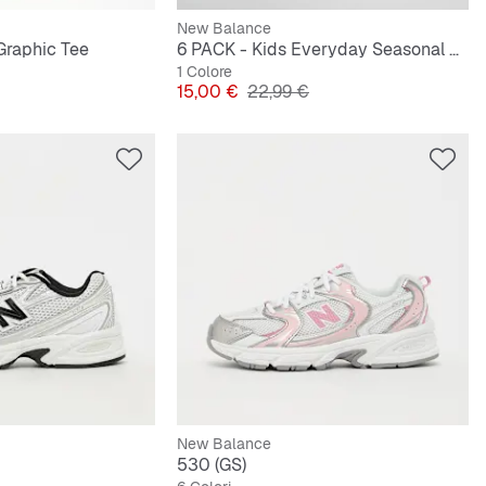
New Balance
 Graphic Tee
6 PACK - Kids Everyday Seasonal Crew
1 Colore
originale
Prezzo
Prezzo originale
15,00 €
22,99 €
New Balance
530 (GS)