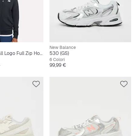
New Balance
French Terry Small Logo Full Zip Hoodie
530 (GS)
6 Colori
originale
Prezzo
€
99,99 €