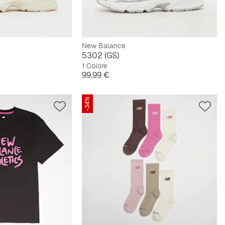
New Balance
5302 (GS)
1 Colore
Prezzo
99,99 €
-34%