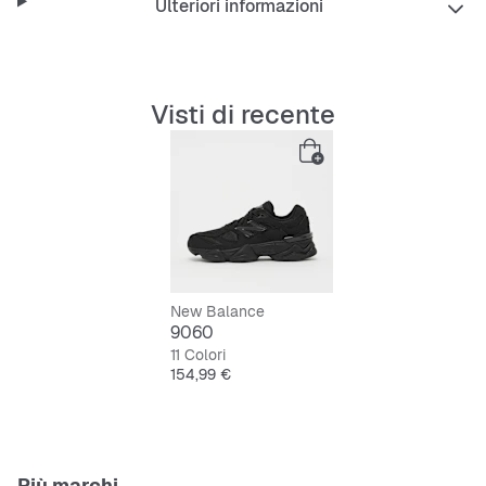
Ulteriori informazioni
Visti di recente
New Balance
9060
11 Colori
Prezzo
154,99 €
Più marchi