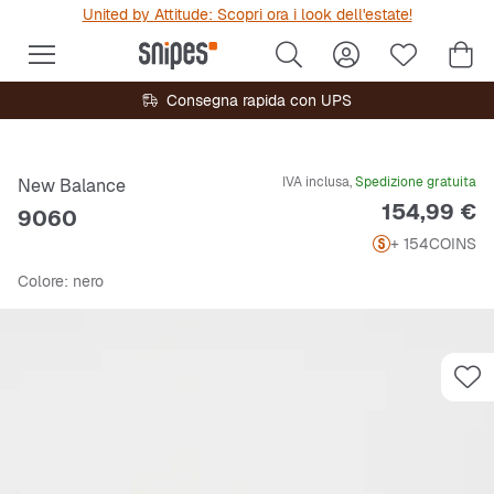
United by Attitude: Scopri ora i look dell'estate!
Consegna rapida con UPS
IVA inclusa,
Spedizione gratuita
New Balance
Prezzo
154,99 €
9060
+ 154
COINS
Colore
: nero