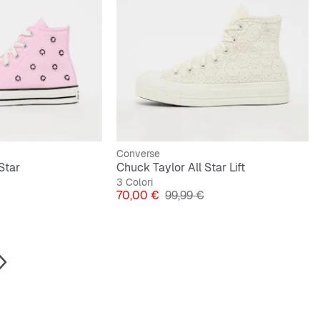
Converse
Star
Chuck Taylor All Star Lift
3 Colori
originale
Prezzo
Prezzo originale
70,00 €
99,99 €