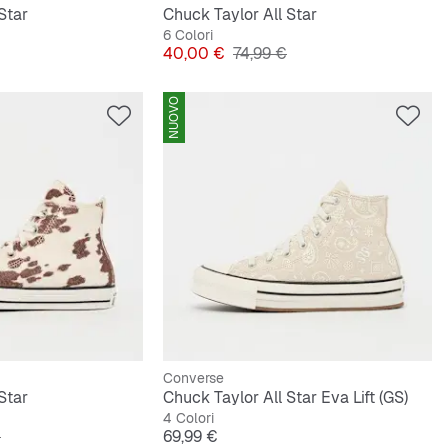
Star
Chuck Taylor All Star
6 Colori
originale
Prezzo
Prezzo originale
40,00 €
74,99 €
NUOVO
Converse
Star
Chuck Taylor All Star Eva Lift (GS)
4 Colori
originale
Prezzo
€
69,99 €