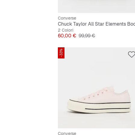
Converse
Chuck Taylor All Star Elements Bo
2 Colori
Prezzo
Prezzo originale
60,00 €
99,99 €
-33%
Converse