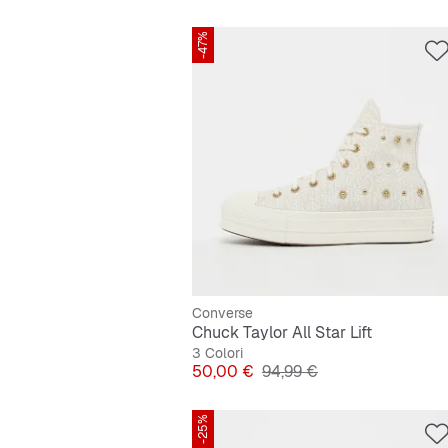
-47%
Converse
Chuck Taylor All Star Lift
3 Colori
Prezzo
Prezzo originale
50,00 €
94,99 €
-25%