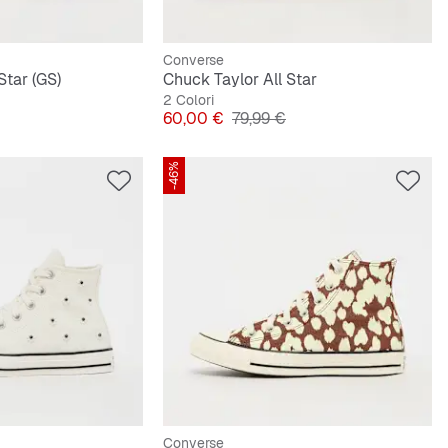
Converse
Star (GS)
Chuck Taylor All Star
2 Colori
originale
Prezzo
Prezzo originale
60,00 €
79,99 €
-46%
Converse