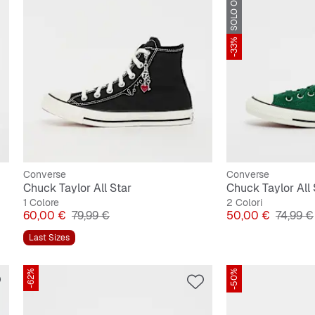
SOLO ONLINE
-33%
Converse
Converse
Chuck Taylor All Star
Chuck Taylor All 
1 Colore
2 Colori
Prezzo
Prezzo originale
Prezzo
Prezzo 
60,00 €
79,99 €
50,00 €
74,99 €
Last Sizes
-62%
-50%