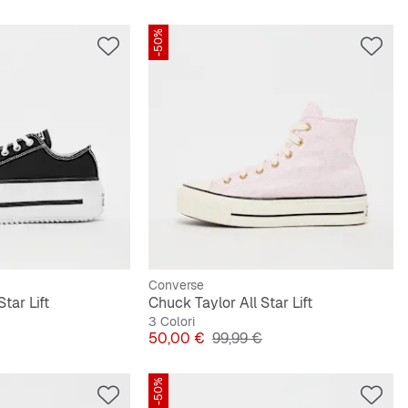
-50%
Converse
tar Lift
Chuck Taylor All Star Lift
3 Colori
originale
Prezzo
Prezzo originale
50,00 €
99,99 €
-50%