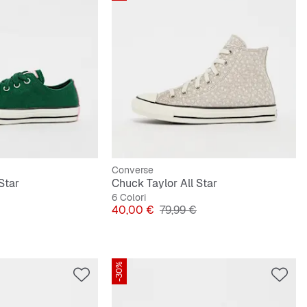
Converse
Star
Chuck Taylor All Star
6 Colori
originale
Prezzo
Prezzo originale
40,00 €
79,99 €
-30%