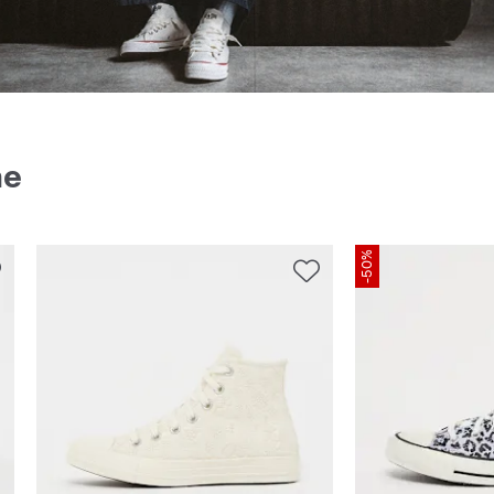
ne
-50%