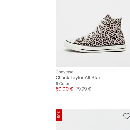
Converse
Chuck Taylor All Star
6 Colori
Prezzo
Prezzo originale
60,00 €
79,99 €
-50%