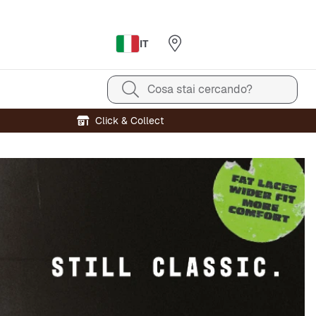
IT
Cosa stai cercando?
Click & Collect