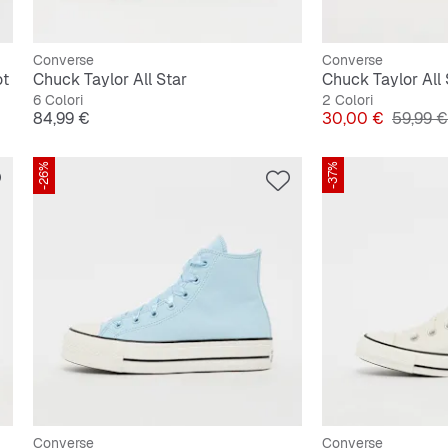
Converse
Converse
ot
Chuck Taylor All Star
Chuck Taylor All 
6 Colori
2 Colori
Prezzo
Prezzo
Prezzo 
84,99 €
30,00 €
59,99 €
-26%
-37%
Converse
Converse