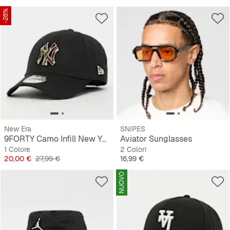
-28%
New Era
SNIPES
9FORTY Camo Infill New York Yankees
Aviator Sunglasses
1 Colore
2 Colori
Prezzo
Prezzo originale
Prezzo
20,00 €
27,99 €
16,99 €
NUOVO