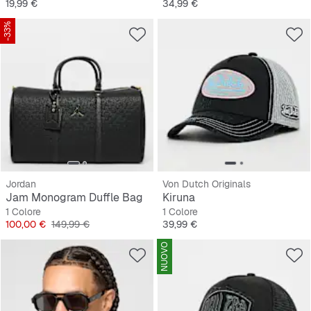
Prezzo
Prezzo
19,99 €
34,99 €
-33%
Jordan
Von Dutch Originals
Jam Monogram Duffle Bag
Kiruna
1 Colore
1 Colore
Prezzo
Prezzo originale
Prezzo
100,00 €
149,99 €
39,99 €
NUOVO