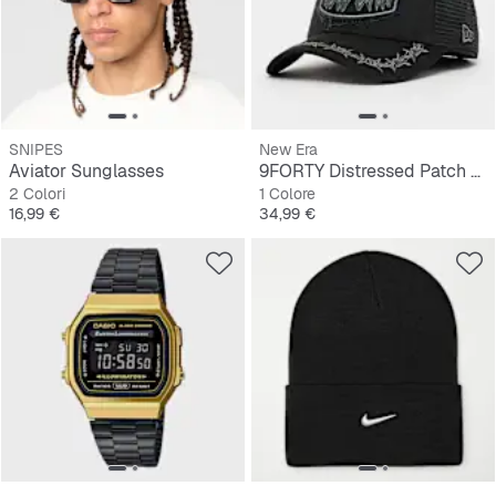
SNIPES
New Era
Aviator Sunglasses
9FORTY Distressed Patch E-Frame
2 Colori
1 Colore
Prezzo
Prezzo
16,99 €
34,99 €