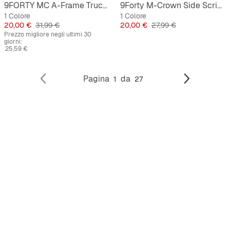
9FORTY MC A-Frame Trucker New Era Graphic
9Forty M-Crown Side Script New York Mets
1 Colore
1 Colore
Prezzo
Prezzo originale
Prezzo
Prezzo originale
20,00 €
31,99 €
20,00 €
27,99 €
Prezzo migliore negli ultimi 30
giorni:
25,59 €
Pagina
da
1
27