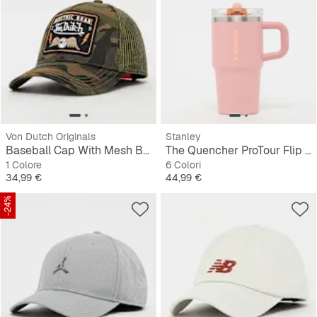
Von Dutch Originals
Stanley
Baseball Cap With Mesh Back Electric Road
The Quencher ProTour Flip Straw Tumbler 0,6L
1 Colore
6 Colori
Prezzo
Prezzo
34,99 €
44,99 €
-24%