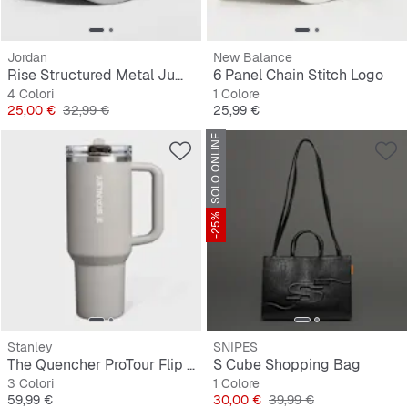
Jordan
New Balance
Rise Structured Metal Jumpman Hat
6 Panel Chain Stitch Logo
4 Colori
1 Colore
Prezzo
Prezzo originale
Prezzo
25,00 €
32,99 €
25,99 €
SOLO ONLINE
-25%
Stanley
SNIPES
The Quencher ProTour Flip Straw Tumbler | 1,2L
S Cube Shopping Bag
3 Colori
1 Colore
Prezzo
Prezzo
Prezzo originale
59,99 €
30,00 €
39,99 €