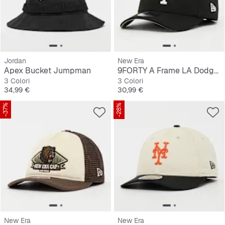
Jordan
New Era
Apex Bucket Jumpman
9FORTY A Frame LA Dodgers Updown
3 Colori
3 Colori
Prezzo
Prezzo
34,99 €
30,99 €
-37%
-28%
New Era
New Era