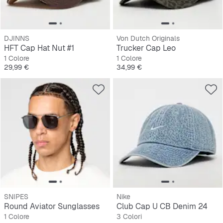
DJINNS
Von Dutch Originals
HFT Cap Hat Nut #1
Trucker Cap Leo
1 Colore
1 Colore
Prezzo
Prezzo
29,99 €
34,99 €
SNIPES
Nike
Round Aviator Sunglasses
Club Cap U CB Denim 24
1 Colore
3 Colori