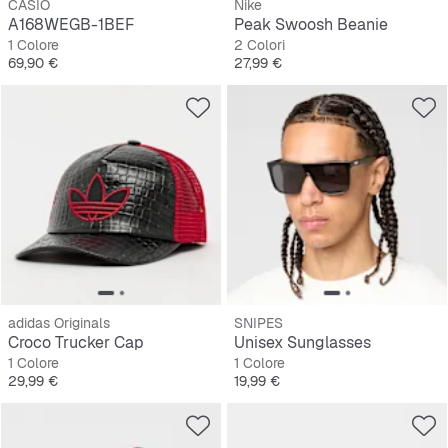
CASIO
Nike
A168WEGB-1BEF
Peak Swoosh Beanie
1 Colore
2 Colori
Prezzo
Prezzo
69,90 €
27,99 €
adidas Originals
SNIPES
Croco Trucker Cap
Unisex Sunglasses
1 Colore
1 Colore
Prezzo
Prezzo
29,99 €
19,99 €