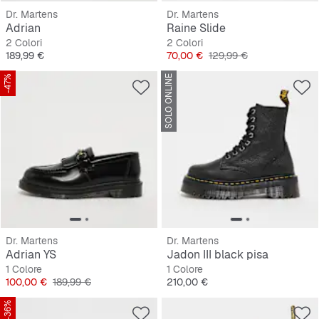
Dr. Martens
Dr. Martens
Adrian
Raine Slide
2 Colori
2 Colori
Prezzo
Prezzo
Prezzo originale
189,99 €
70,00 €
129,99 €
-47%
SOLO ONLINE
Dr. Martens
Dr. Martens
Adrian YS
Jadon III black pisa
1 Colore
1 Colore
Prezzo
Prezzo originale
Prezzo
100,00 €
189,99 €
210,00 €
-36%