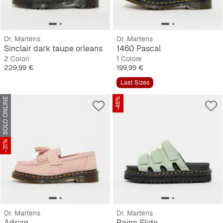
Dr. Martens
Dr. Martens
Sinclair dark taupe orleans
1460 Pascal
2 Colori
1 Colore
Prezzo
Prezzo
229,99 €
199,99 €
Last Sizes
SOLO ONLINE
-46%
-31%
Dr. Martens
Dr. Martens
Adrian
Raine Slide