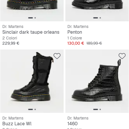
Dr. Martens
Dr. Martens
Sinclair dark taupe orleans
Penton
2 Colori
1 Colore
Prezzo
Prezzo
Prezzo originale
229,99 €
130,00 €
189,99 €
Dr. Martens
Dr. Martens
Buzz Lace Wl
1460