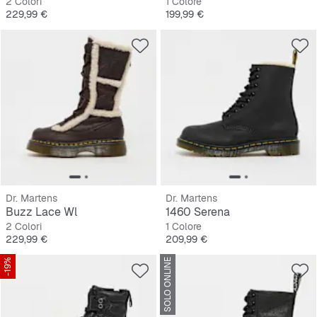
2 Colori
1 Colore
Prezzo
Prezzo
229,99 €
199,99 €
Dr. Martens
Dr. Martens
Buzz Lace Wl
1460 Serena
2 Colori
1 Colore
Prezzo
Prezzo
229,99 €
209,99 €
-19%
SOLO ONLINE