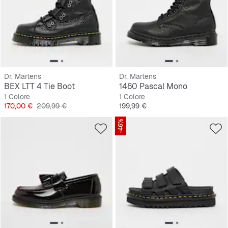
Dr. Martens
Dr. Martens
BEX LTT 4 Tie Boot
1460 Pascal Mono
1 Colore
1 Colore
Prezzo
Prezzo originale
Prezzo
170,00 €
209,99 €
199,99 €
-46%