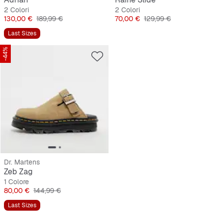
2 Colori
2 Colori
Prezzo
Prezzo originale
Prezzo
Prezzo originale
130,00 €
189,99 €
70,00 €
129,99 €
Last Sizes
-44%
Dr. Martens
Zeb Zag
1 Colore
Prezzo
Prezzo originale
80,00 €
144,99 €
Last Sizes