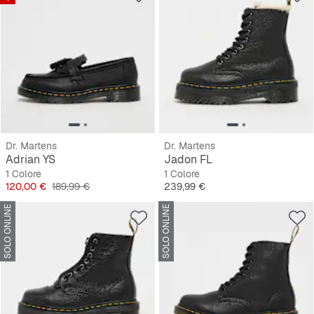
Dr. Martens
Dr. Martens
Adrian YS
Jadon FL
1 Colore
1 Colore
Prezzo
Prezzo originale
Prezzo
120,00 €
189,99 €
239,99 €
SOLO ONLINE
SOLO ONLINE