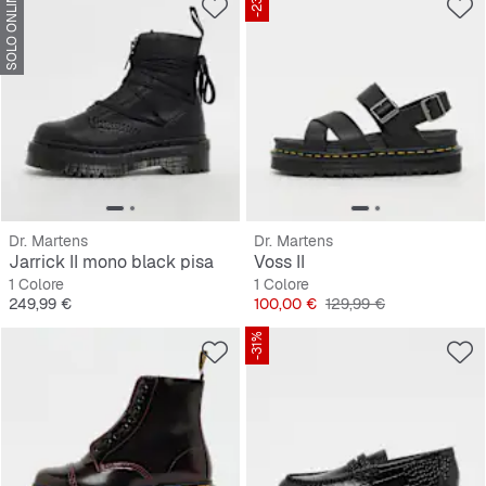
SOLO ONLINE
-23%
Dr. Martens
Dr. Martens
Jarrick II mono black pisa
Voss II
1 Colore
1 Colore
Prezzo
Prezzo
Prezzo originale
249,99 €
100,00 €
129,99 €
-31%