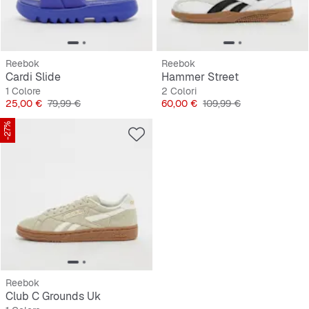
Reebok
Reebok
Cardi Slide
Hammer Street
1 Colore
2 Colori
Prezzo
Prezzo originale
Prezzo
Prezzo originale
25,00 €
79,99 €
60,00 €
109,99 €
-27%
Reebok
Club C Grounds Uk