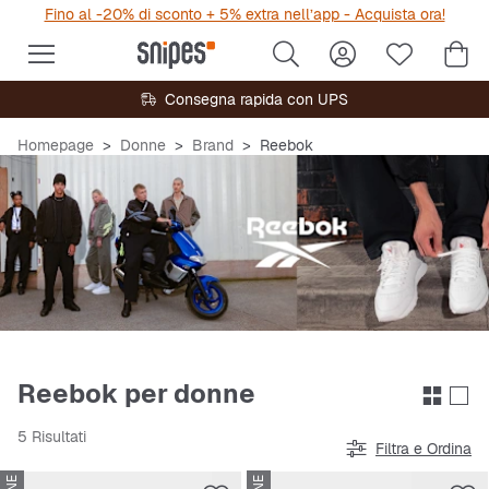
Fino al -20% di sconto + 5% extra nell’app - Acquista ora!
Consegna rapida con UPS
Homepage
Donne
Brand
Reebok
Reebok per donne
5 Risultati
Filtra e Ordina