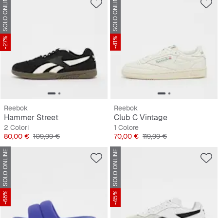
SOLO ONLINE
SOLO ONLINE
-27%
-41%
Reebok
Reebok
Hammer Street
Club C Vintage
2 Colori
1 Colore
Prezzo
Prezzo originale
Prezzo
Prezzo originale
80,00 €
109,99 €
70,00 €
119,99 €
SOLO ONLINE
SOLO ONLINE
-68%
-45%