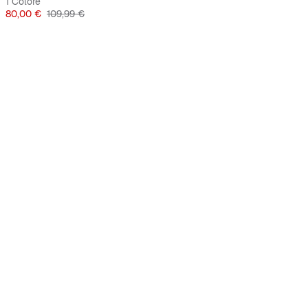
1 Colore
Prezzo
Prezzo originale
80,00 €
109,99 €