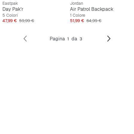
Eastpak
Jordan
Day Pak'r
Air Patrol Backpack
5 Colori
1 Colore
Prezzo
Prezzo originale
Prezzo
Prezzo originale
47,99 €
59,99 €
51,99 €
64,99 €
Pagina
da
1
3