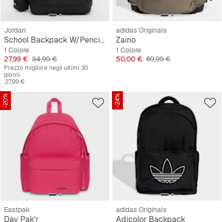
Jordan
adidas Originals
School Backpack W/Pencil Case
Zaino
1 Colore
1 Colore
Prezzo
Prezzo originale
Prezzo
Prezzo originale
27,99 €
34,99 €
50,00 €
69,99 €
Prezzo migliore negli ultimi 30
giorni:
27,99 €
-20%
-24%
Eastpak
adidas Originals
Day Pak'r
Adicolor Backpack