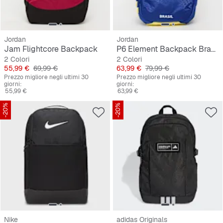
Jordan
Jordan
Jam Flightcore Backpack
P6 Element Backpack Brazil
2 Colori
2 Colori
Prezzo
Prezzo originale
Prezzo
Prezzo originale
55,99 €
69,99 €
63,99 €
79,99 €
Prezzo migliore negli ultimi 30
Prezzo migliore negli ultimi 30
giorni:
giorni:
55,99 €
63,99 €
-20%
-20%
Nike
adidas Originals