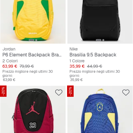
Jordan
Nike
P6 Element Backpack Brazil
Brasilia 9.5 Backpack
2 Colori
1 Colore
Prezzo
Prezzo originale
Prezzo
Prezzo originale
63,99 €
79,99 €
35,99 €
44,99 €
Prezzo migliore negli ultimi 30
Prezzo migliore negli ultimi 30
giorni:
giorni:
63,99 €
35,99 €
-20%
-20%