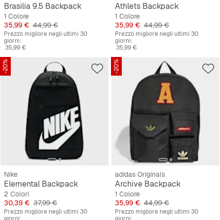
Brasilia 9.5 Backpack
Athlets Backpack
1 Colore
1 Colore
Prezzo
Prezzo originale
Prezzo
Prezzo originale
35,99 €
44,99 €
35,99 €
44,99 €
Prezzo migliore negli ultimi 30
Prezzo migliore negli ultimi 30
giorni:
giorni:
35,99 €
35,99 €
-20%
-20%
Nike
adidas Originals
Elemental Backpack
Archive Backpack
2 Colori
1 Colore
Prezzo
Prezzo originale
Prezzo
Prezzo originale
30,39 €
37,99 €
35,99 €
44,99 €
Prezzo migliore negli ultimi 30
Prezzo migliore negli ultimi 30
giorni:
giorni: