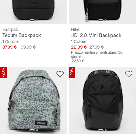
Eastpak
Nike
Tecum Backpack
JDI 2.0 Mini Backpack
1 Colore
1 Colore
Prezzo
Prezzo originale
Prezzo
Prezzo originale
87,99 €
109,99 €
22,39 €
27,99 €
Prezzo migliore negli ultimi 30
giorni:
22,39 €
-20%
-20%