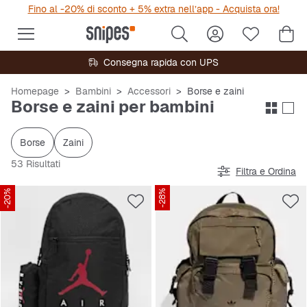
Fino al -20% di sconto + 5% extra nell’app - Acquista ora!
Consegna rapida con UPS
Homepage
Bambini
Accessori
Borse e zaini
Borse e zaini per bambini
Borse
Zaini
53 Risultati
Filtra e Ordina
-20%
-28%