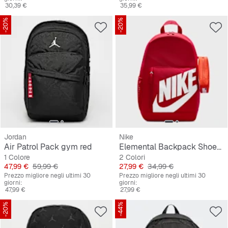
30,39 €
35,99 €
-20%
-20%
Jordan
Nike
Air Patrol Pack gym red
Elemental Backpack Shoebox
1 Colore
2 Colori
Prezzo
Prezzo originale
Prezzo
Prezzo originale
47,99 €
59,99 €
27,99 €
34,99 €
Prezzo migliore negli ultimi 30
Prezzo migliore negli ultimi 30
giorni:
giorni:
47,99 €
27,99 €
-20%
-44%