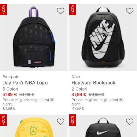
-20%
-20%
Eastpak
Nike
Day Pak'r NBA Logo
Hayward Backpack
5 Colori
2 Colori
Prezzo
Prezzo originale
Prezzo
Prezzo originale
51,99 €
64,99 €
47,99 €
59,99 €
Prezzo migliore negli ultimi 30
Prezzo migliore negli ultimi 30
giorni:
giorni:
51,99 €
47,99 €
-20%
-20%