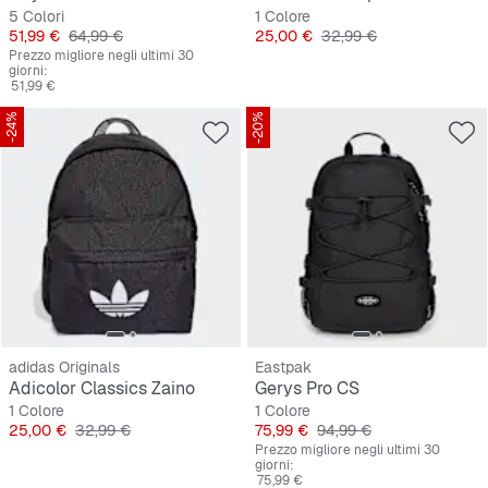
5 Colori
1 Colore
Prezzo
Prezzo originale
Prezzo
Prezzo originale
51,99 €
64,99 €
25,00 €
32,99 €
Prezzo migliore negli ultimi 30
giorni:
51,99 €
-24%
-20%
adidas Originals
Eastpak
Adicolor Classics Zaino
Gerys Pro CS
1 Colore
1 Colore
Prezzo
Prezzo originale
Prezzo
Prezzo originale
25,00 €
32,99 €
75,99 €
94,99 €
Prezzo migliore negli ultimi 30
giorni:
75,99 €