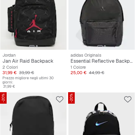
Jordan
adidas Originals
Jan Air Raid Backpack
Essential Reflective Backpack
2 Colori
1 Colore
Prezzo
Prezzo originale
Prezzo
Prezzo originale
31,99 €
39,99 €
25,00 €
44,99 €
Prezzo migliore negli ultimi 30
giorni:
31,99 €
-20%
-20%