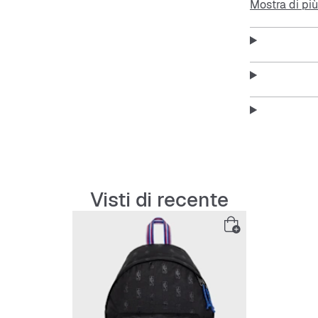
Mostra di più
Features:
Grande 
Tasca f
Tasche l
Spallac
Visti di recente
Material
Loghi 