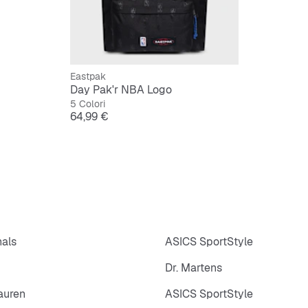
Eastpak
Day Pak'r NBA Logo
5 Colori
Prezzo
64,99 €
nals
ASICS SportStyle
Dr. Martens
auren
ASICS SportStyle