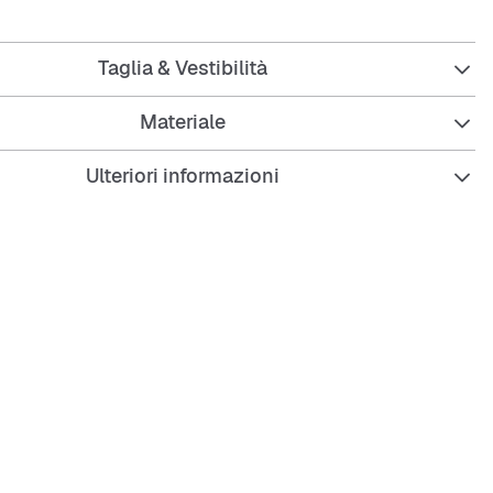
Taglia & Vestibilità
Materiale
scomparto principale con tasca per laptop
Ulteriori informazioni
rontale per piccoli oggetti
aterali per bottiglie
ci imbottiti e comodi
e resistente e facile da pulire
NBA