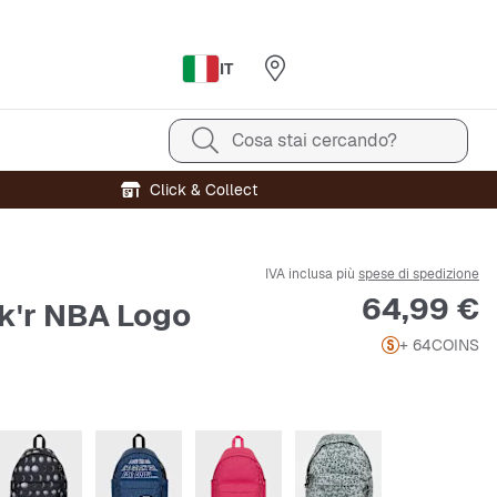
IT
Cosa stai cercando?
Click & Collect
IVA inclusa più
spese di spedizione
Prezzo
64,99 €
k'r NBA Logo
+ 64
COINS