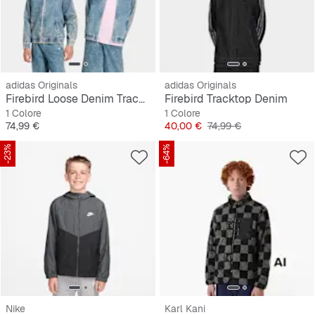
adidas Originals
adidas Originals
Firebird Loose Denim Track Top
Firebird Tracktop Denim
1 Colore
1 Colore
Prezzo
Prezzo
Prezzo originale
74,99 €
40,00 €
74,99 €
-23%
-64%
Nike
Karl Kani