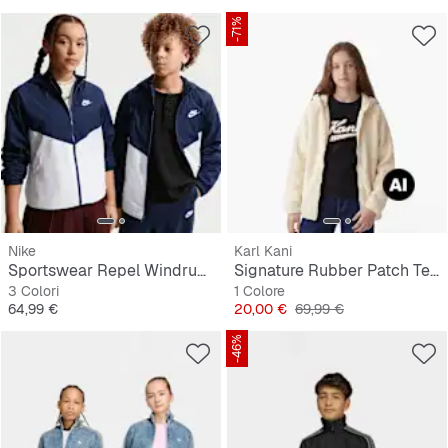
-71%
Nike
Karl Kani
Sportswear Repel Windrunner Hooded Jacket
Signature Rubber Patch Teddy Zip Hoodie
3 Colori
1 Colore
Prezzo
Prezzo
Prezzo originale
64,99 €
20,00 €
69,99 €
-46%