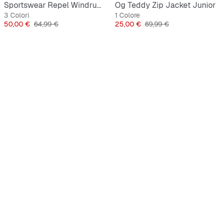
Sportswear Repel Windrunner Hooded Jacket
Og Teddy Zip Jacket Junior
3 Colori
1 Colore
Prezzo
Prezzo originale
Prezzo
Prezzo originale
50,00 €
64,99 €
25,00 €
69,99 €