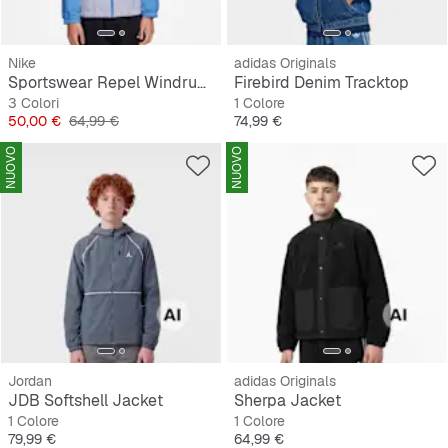
Nike
adidas Originals
Sportswear Repel Windrunner Hooded Jacket
Firebird Denim Tracktop
3 Colori
1 Colore
Prezzo
Prezzo originale
Prezzo
50,00 €
64,99 €
74,99 €
NUOVO
NUOVO
Jordan
adidas Originals
JDB Softshell Jacket
Sherpa Jacket
1 Colore
1 Colore
Prezzo
Prezzo
79,99 €
64,99 €