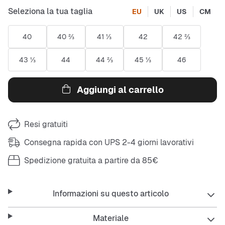
Seleziona la tua taglia
EU
UK
US
CM
40
40 ⅔
41 ⅓
42
42 ⅔
43 ⅓
44
44 ⅔
45 ⅓
46
Aggiungi al carrello
Resi gratuiti
Consegna rapida con UPS 2-4 giorni lavorativi
Spedizione gratuita a partire da 85€
Informazioni su questo articolo
Materiale