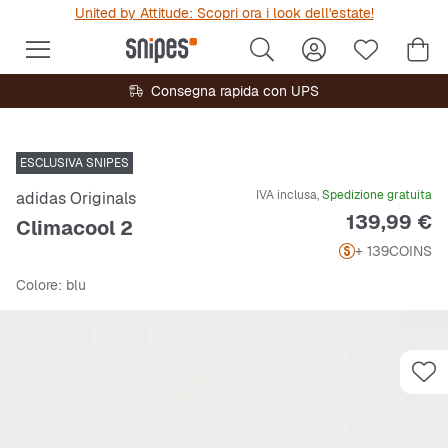
United by Attitude: Scopri ora i look dell'estate!
Consegna rapida con UPS
ESCLUSIVA SNIPES
IVA inclusa,
Spedizione gratuita
adidas Originals
Prezzo
139,99 €
Climacool 2
+ 139
COINS
Colore
: blu