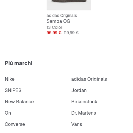
naturale
adidas Originals
Intersuola in gomma naturale
Samba OG
13 Colori
Prezzo
Prezzo originale
95,99 €
119,99 €
Più marchi
Nike
adidas Originals
SNIPES
Jordan
New Balance
Birkenstock
On
Dr. Martens
Converse
Vans