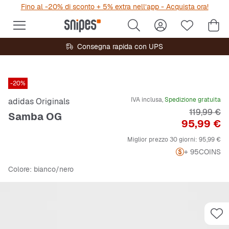
Fino al -20% di sconto + 5% extra nell’app - Acquista ora!
Consegna rapida con UPS
-20%
IVA inclusa,
Spedizione gratuita
adidas Originals
Prezzo ori
119,99 €
Samba OG
Prezzo
95,99 €
Miglior prezzo 30 giorni:
95,99 €
+ 95
COINS
Colore
: bianco/nero