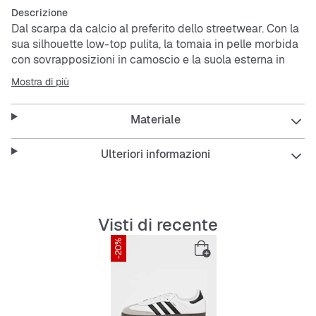
Descrizione
Dal scarpa da calcio al preferito dello streetwear. Con la
sua silhouette low-top pulita, la tomaia in pelle morbida
con sovrapposizioni in camoscio e la suola esterna in
gomma naturale, la
Samba
è un vero evergreen che si
Mostra di più
adatta sempre e ovunque.
Materiale
Queste
sneaker
uniscono stile classico e comfort per
ogni occasione.
Ulteriori informazioni
Features:
Visti di recente
Lacci
-20%
Tomaia in pelle pieno fiore con dettagli in camoscio
e foglia oro
Fodera in pelle sintetica; suola a tazza in gomma