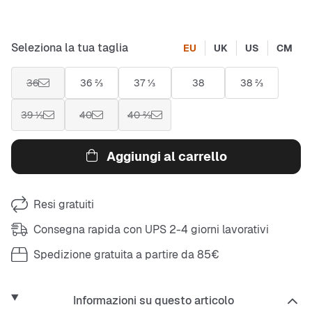
Seleziona la tua taglia
EU
UK
US
CM
36
36 ⅔
37 ⅓
38
38 ⅔
39 ⅓
40
40 ⅔
Aggiungi al carrello
Resi gratuiti
Consegna rapida con UPS 2-4 giorni lavorativi
Spedizione gratuita a partire da 85€
Informazioni su questo articolo