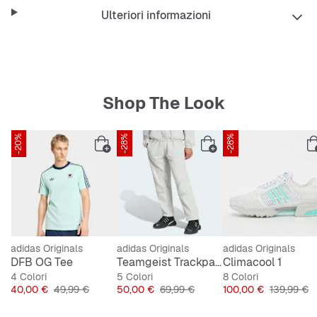
Ulteriori informazioni
Shop The Look
-20%
-28%
-28%
ESCLUSIVA SNIPES
adidas Originals
adidas Originals
adidas Originals
DFB OG Tee
Teamgeist Trackpant
Climacool 1
4 Colori
5 Colori
8 Colori
Prezzo
Prezzo originale
Prezzo
Prezzo originale
Prezzo
Prezzo ori
40,00 €
49,99 €
50,00 €
69,99 €
100,00 €
139,99 €