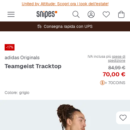
United by Attitude: Scopri ora i look dell'estate!
Consegna rapida con UPS
-17%
IVA inclusa più
spese di
adidas Originals
spedizione
Teamgeist Tracktop
Prezzo ori
84,99 €
Prezzo
70,00 €
+ 70
COINS
Colore
: grigio