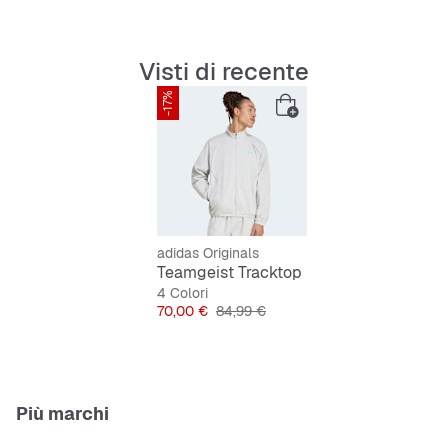
Visti di recente
-17%
adidas Originals
Teamgeist Tracktop
4 Colori
Prezzo
Prezzo originale
70,00 €
84,99 €
Più marchi