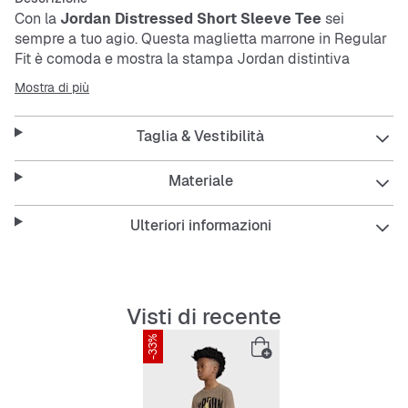
Con la
Jordan Distressed Short Sleeve Tee
sei
sempre a tuo agio. Questa maglietta marrone in Regular
Fit è comoda e mostra la stampa Jordan distintiva
davanti e dietro. Maniche corte, traspirante e facile da
Mostra di più
curare – perfetta per un look rilassato.
Taglia & Vestibilità
Caratteristiche:
Materiale
Ulteriori informazioni
Regular Fit per una vestibilità comoda
Stampa Jordan distintiva davanti e dietro
Visti di recente
Materiale traspirante
-33%
Facile da curare e resistente
Design a maniche corte