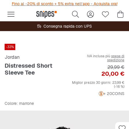
Fino al -20% di sconto + 5% extra nell’app - Acquista ora!
Consegna rapida con UPS
-33%
IVA inclusa più
spese di
Jordan
spedizione
Distressed Short
Prezzo ori
29,99 €
Sleeve Tee
Prezzo
20,00 €
Miglior prezzo 30 giorni:
23,99 €
(-16 %)
+ 20
COINS
Colore
: marrone