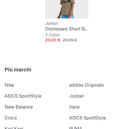
Jordan
Distressed Short Sleeve Tee
2 Colori
Prezzo
Prezzo originale
20,00 €
29,99 €
Più marchi
Nike
adidas Originals
ASICS SportStyle
Jordan
New Balance
Vans
Crocs
ASICS SportStyle
Karl Kani
PUMA