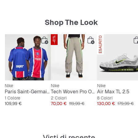
Shop The Look
-41%
ESAURITO
ESCLUSIVA SNIPES
Nike
Nike
Nike
Paris Saint-Germain 2026/27 Stadium Home
Tech Woven Pro Oversized Pant
Air Max TL 2.5
1 Colore
2 Colori
8 Colori
Prezzo
Prezzo
Prezzo originale
Prezzo
Prezzo ori
109,99 €
70,00 €
119,99 €
130,00 €
179,99 €
Visti di recente