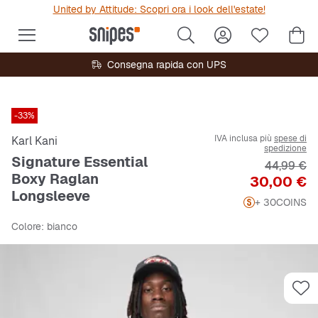
United by Attitude: Scopri ora i look dell'estate!
Consegna rapida con UPS
-33%
IVA inclusa più
spese di
Karl Kani
spedizione
Signature Essential
Prezzo ori
44,99 €
Boxy Raglan
Prezzo
30,00 €
Longsleeve
+ 30
COINS
Colore
: bianco