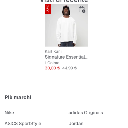
-33%
Karl Kani
Signature Essential Boxy Raglan Longsleeve
1 Colore
Prezzo
Prezzo originale
30,00 €
44,99 €
Più marchi
Nike
adidas Originals
ASICS SportStyle
Jordan