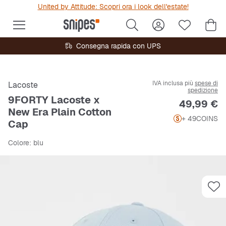
United by Attitude: Scopri ora i look dell'estate!
Consegna rapida con UPS
IVA inclusa più
spese di
Lacoste
spedizione
9FORTY Lacoste x
Prezzo
49,99 €
New Era Plain Cotton
+ 49
COINS
Cap
Colore
: blu