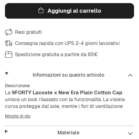
Aggiungi al carrello
Resi gratuiti
Consegna rapida con UPS 2-4 giorni lavorativi
Spedizione gratuita a partire da 85€
Informazioni su questo articolo
Descrizione
La
9FORTY Lacoste x New Era Plain Cotton Cap
unisce un look rilassato con la funzionalità. La visiera
curva protegge dal sole, mentre i fori di ventilazione
lasciano passare l’aria fresca. La fascia regolabile
Mostra di più
assicura una vestibilità perfetta. Il tessuto leggero in
cotone è facile da curare e traspirante – perfetto per tutti
Materiale
i giorni.