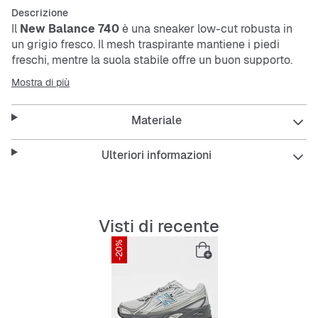
Descrizione
Il
New Balance 740
è una sneaker low-cut robusta in
un grigio fresco. Il
mesh
traspirante mantiene i piedi
freschi, mentre la suola stabile offre un buon supporto.
Grazie ai lacci, la scarpa calza sempre perfettamente ed
Mostra di più
è facile da curare.
Materiale
Caratteristiche:
Ulteriori informazioni
Materiale in
mesh
traspirante
Visti di recente
Vestibilità stabile
-20%
Durevole e resistente
Facile da pulire