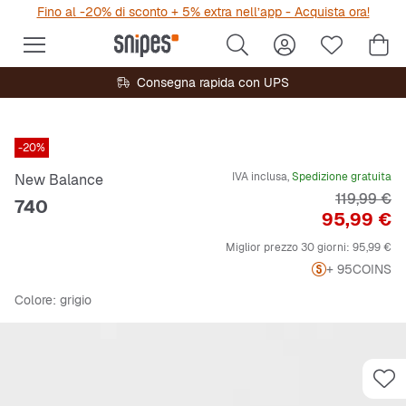
Fino al -20% di sconto + 5% extra nell’app - Acquista ora!
Consegna rapida con UPS
-20%
IVA inclusa,
Spedizione gratuita
New Balance
Prezzo ori
119,99 €
740
Prezzo
95,99 €
Miglior prezzo 30 giorni:
95,99 €
+ 95
COINS
Colore
: grigio