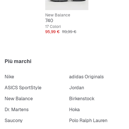
Chiusura con lacci per una tenuta sicura
New Balance
740
17 Colori
Prezzo
Prezzo originale
95,99 €
119,99 €
Più marchi
Nike
adidas Originals
ASICS SportStyle
Jordan
New Balance
Birkenstock
Dr. Martens
Hoka
Saucony
Polo Ralph Lauren