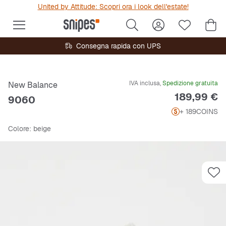
United by Attitude: Scopri ora i look dell'estate!
Consegna rapida con UPS
IVA inclusa,
Spedizione gratuita
New Balance
Prezzo
189,99 €
9060
+ 189
COINS
Colore
: beige