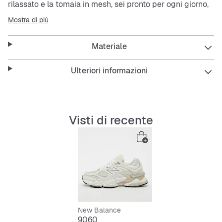
rilassato e la tomaia in
mesh
, sei pronto per ogni giorno,
sia in città che al playground. Comfort e stile si
Mostra di più
incontrano – perfetto per chi vuole muoversi con
leggerezza e freschezza.
Materiale
Ulteriori informazioni
Queste
sneaker
sono ideali per chi cerca un look casual
ma funzionale, con un tocco di personalità che non
passa inosservato. Sia per uscire con gli amici o per le
giornate più attive, il
New Balance 9060
ti
Visti di recente
accompagna con comodità e stile.
Features:
Intersuola traspirante ed elastica per il massimo
comfort
New Balance
9060