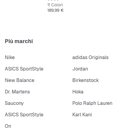
Suola esterna robusta e antiscivolo con alta
11 Colori
trazione
Prezzo
189,99 €
Design leggero e resistente in
mesh
per un look
perfetto
Più marchi
Stabilizzazione quotidiana, facile da pulire e
flessibile
Nike
adidas Originals
ASICS SportStyle
Jordan
New Balance
Birkenstock
Dr. Martens
Hoka
Saucony
Polo Ralph Lauren
ASICS SportStyle
Karl Kani
On