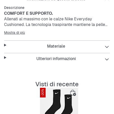
Descrizione
COMFORT E SUPPORTO.
Allenati al massimo con le calze Nike Everyday
Cushioned. La tecnologia traspirante mantiene la pelle
fresca e asciutta, mentre la spessa suola in spugna offre
Mostra di più
comfort durante i sollevamenti più intensi e i chilometri
extra. L'arco plantare a fascia avvolge e sostiene il piede.
Materiale
La confezione di 3 paia consente di avere sempre un
piano di scorta.
Ulteriori informazioni
La tecnologia Nike Dri-FIT allontana il sudore per
favorirne una rapida evaporazione e mantenere la pelle
asciutta per un comfort costante.
La fascia sull'arco plantare regala supporto e aderenza.
Visti di recente
La spessa suola in spugna regala un comfort che dura a
-20%
lungo.
Silhouette di media lunghezza per una copertura ideale
della caviglia e del polpaccio.
Collo aderente per un fit confortevole intorno alla