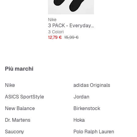
caviglia.
Nike
3 PACK - Everyday Cushioned Training Crew Socks
3 Colori
Prezzo
Prezzo originale
12,79 €
15,99 €
Più marchi
Nike
adidas Originals
ASICS SportStyle
Jordan
New Balance
Birkenstock
Dr. Martens
Hoka
Saucony
Polo Ralph Lauren