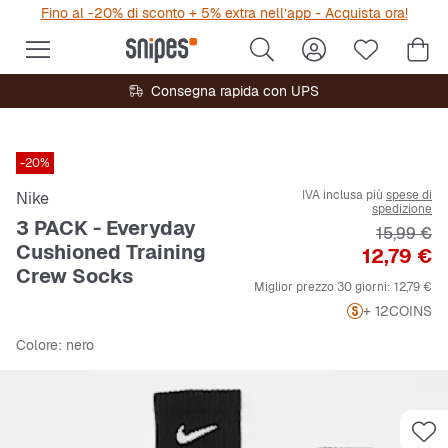
Fino al -20% di sconto + 5% extra nell’app - Acquista ora!
Consegna rapida con UPS
-20%
IVA inclusa più
spese di
Nike
spedizione
3 PACK - Everyday
Prezzo or
15,99 €
Cushioned Training
Prezzo
12,79 €
Crew Socks
Miglior prezzo 30 giorni:
12,79 €
+ 12
COINS
Colore
: nero