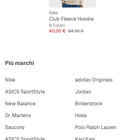
Nike
Club Fleece Hoodie
8 Colori
Prezzo
Prezzo originale
40,00 €
64,99 €
Più marchi
Nike
adidas Originals
ASICS SportStyle
Jordan
New Balance
Birkenstock
Dr. Martens
Hoka
Saucony
Polo Ralph Lauren
ASICS SportStyle
Karl Kani