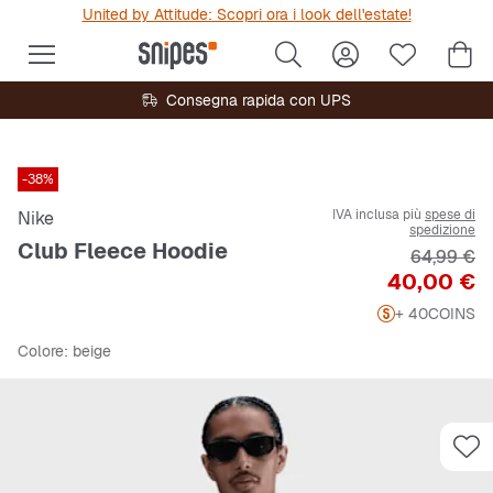
United by Attitude: Scopri ora i look dell'estate!
Consegna rapida con UPS
-38%
IVA inclusa più
spese di
Nike
spedizione
Club Fleece Hoodie
Prezzo ori
64,99 €
Prezzo
40,00 €
+ 40
COINS
Colore
: beige