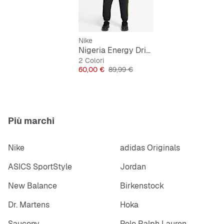
Accenti neon come punto focale
Nike
Nigeria Energy Dri-FIT Soccer Woven Pants
2 Colori
Prezzo
Prezzo originale
60,00 €
89,99 €
Più marchi
Nike
adidas Originals
ASICS SportStyle
Jordan
New Balance
Birkenstock
Dr. Martens
Hoka
Saucony
Polo Ralph Lauren