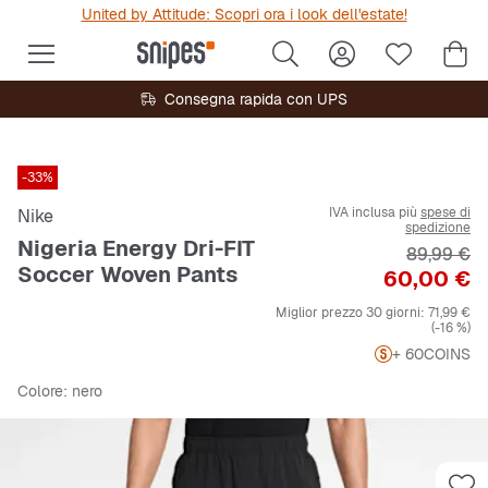
United by Attitude: Scopri ora i look dell'estate!
Consegna rapida con UPS
-33%
IVA inclusa più
spese di
Nike
spedizione
Nigeria Energy Dri-FIT
Prezzo ori
89,99 €
Soccer Woven Pants
Prezzo
60,00 €
Miglior prezzo 30 giorni:
71,99 €
(-16 %)
+ 60
COINS
Colore
: nero