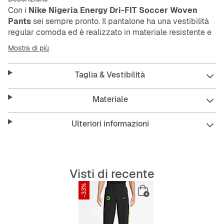
Con i
Nike Nigeria Energy Dri-FIT Soccer Woven
Pants
sei sempre pronto. Il pantalone ha una vestibilità
regular comoda ed è realizzato in materiale resistente e
traspirante. Così resti asciutto e flessibile anche durante
Mostra di più
l’azione. Il nero pulito con dettagli neon dà un tocco
fresco al look.
Taglia & Vestibilità
Features:
Materiale
Ulteriori informazioni
Vestibilità regular per una calzata comoda
Materiale traspirante Dri-FIT
Visti di recente
Resistente e facile da curare
-33%
Gamba lunga con vita elastica