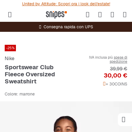
United by Attitude: Scopri ora i look dell'estate!
Consegna rapida con UPS
-25%
IVA inclusa più
spese di
Nike
spedizione
Sportswear Club
Prezzo ori
39,99 €
Fleece Oversized
Prezzo
30,00 €
Sweatshirt
+ 30
COINS
Colore
: marrone