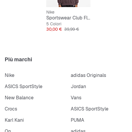
Nike
Sportswear Club Fleece Oversized Sweatshirt
5 Colori
Prezzo
Prezzo originale
30,00 €
39,99 €
Più marchi
Nike
adidas Originals
ASICS SportStyle
Jordan
New Balance
Vans
Crocs
ASICS SportStyle
Karl Kani
PUMA
On
adidas